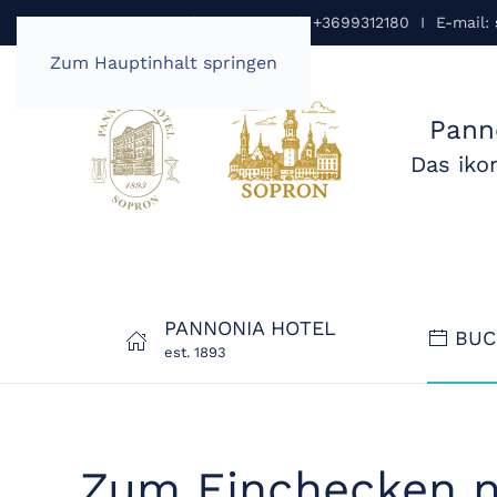
Pannonia Hotel Sopron I Tel: +3699312180 I E-mail:
Zum Hauptinhalt springen
Pann
Das iko
PANNONIA HOTEL
BUC
est. 1893
Zum Einchecken 