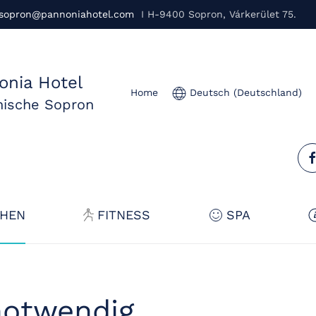
sopron@pannoniahotel.com
I H-9400 Sopron, Várkerület 75.
onia Hotel
Home
Deutsch (Deutschland)
nische Sopron
HEN
FITNESS
SPA
notwendig