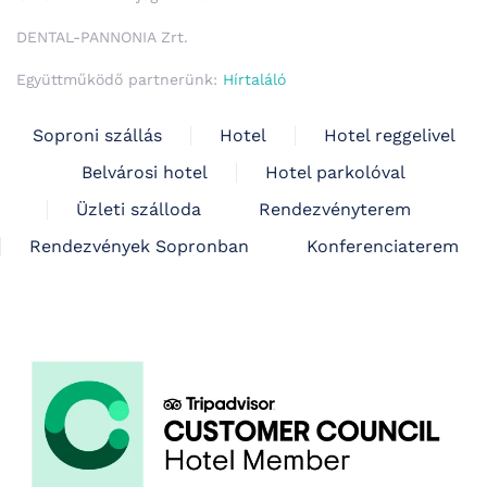
DENTAL-PANNONIA Zrt.
Együttműködő partnerünk:
Hírtaláló
Soproni szállás
Hotel
Hotel reggelivel
Belvárosi hotel
Hotel parkolóval
Üzleti szálloda
Rendezvényterem
Rendezvények Sopronban
Konferenciaterem