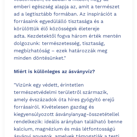
emberi egészség alapja az, amit a természet
ad a legtisztább formában. Az inspirációt a
forrásaink egyedülálló tisztasága és a
körülöttük élő közösségek életereje
adta. Kezdetektől fogva három érték mentén
dolgozunk: természetesség, tisztaság,
megbízhatóság – ezek határozzák meg
minden döntésünket."
Miért is különleges az ásványvíz?
"
Vizünk egy védett, érintetlen
természetvédelmi területről származik,
amely évszázadok óta híres gyógyító erejű
forrásairól.
Kivételesen gazdag és
kiegyensúlyozott ásványianyag-összetétellel
rendelkezik: ideális arányban található benne
kalcium, magnézium és más létfontosságú
ásványi anyagok, amelyek támogatják a testi