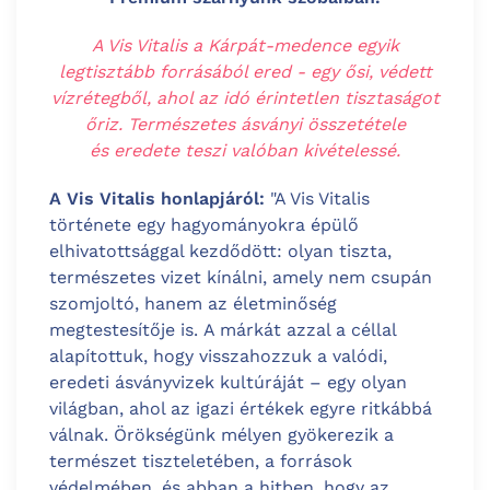
A Vis Vitalis a Kárpát-medence egyik
legtisztább forrásából ered - egy ősi, védett
vízrétegből, ahol az idó érintetlen tisztaságot
őriz. Természetes ásványi összetétele
és eredete teszi valóban kivételessé.
A Vis Vitalis honlapjáról:
"
A Vis Vitalis
története egy hagyományokra épülő
elhivatottsággal kezdődött: olyan tiszta,
természetes vizet kínálni, amely nem csupán
szomjoltó, hanem az életminőség
megtestesítője is.
A márkát azzal a céllal
alapítottuk, hogy visszahozzuk a valódi,
eredeti ásványvizek kultúráját – egy olyan
világban, ahol az igazi értékek egyre ritkábbá
válnak. Örökségünk mélyen gyökerezik a
természet tiszteletében, a források
védelmében, és abban a hitben, hogy az