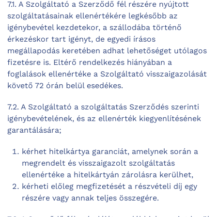
7.1. A Szolgáltató a Szerződő fél részére nyújtott
szolgáltatásainak ellenértékére legkésőbb az
igénybevétel kezdetekor, a szállodába történő
érkezéskor tart igényt, de egyedi írásos
megállapodás keretében adhat lehetőséget utólagos
fizetésre is. Eltérő rendelkezés hiányában a
foglalások ellenértéke a Szolgáltató visszaigazolását
követő 72 órán belül esedékes.
7.2. A Szolgáltató a szolgáltatás Szerződés szerinti
igénybevételének, és az ellenérték kiegyenlítésének
garantálására;
kérhet hitelkártya garanciát, amelynek során a
megrendelt és visszaigazolt szolgáltatás
ellenértéke a hitelkártyán zárolásra kerülhet,
kérheti előleg megfizetését a részvételi díj egy
részére vagy annak teljes összegére.