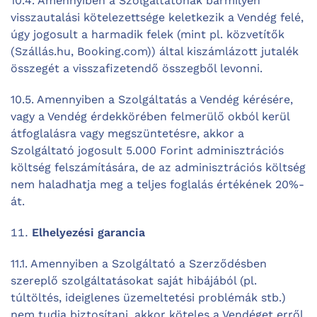
10.4. Amennyiben a Szolgáltatónak bármilyen
visszautalási kötelezettsége keletkezik a Vendég felé,
úgy jogosult a harmadik felek (mint pl. közvetítők
(Szállás.hu, Booking.com)) által kiszámlázott jutalék
összegét a visszafizetendő összegből levonni.
10.5. Amennyiben a Szolgáltatás a Vendég kérésére,
vagy a Vendég érdekkörében felmerülő okból kerül
átfoglalásra vagy megszüntetésre, akkor a
Szolgáltató jogosult 5.000 Forint adminisztrációs
költség felszámítására, de az adminisztrációs költség
nem haladhatja meg a teljes foglalás értékének 20%-
át.
Elhelyezési garancia
11.1. Amennyiben a Szolgáltató a Szerződésben
szereplő szolgáltatásokat saját hibájából (pl.
túltöltés, ideiglenes üzemeltetési problémák stb.)
nem tudja biztosítani, akkor köteles a Vendéget erről