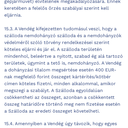
gépjárművet) elvitelének megakadályozására. Ennek
keretében a felelős őrzés szabályai szerint kell
eljárnia.
15.3. A Vendég kifejezetten tudomásul veszi, hogy a
szálloda nemdohányzó szálloda és a nemdohányzók
védelméről szóló törvény rendelkezései szerint
köteles eljárni és jár el. A szálloda területén
mindenhol, beleértve a nyitott, szabad ég alá tartozó
területek, úgymint a tető is, nemdohányzó. A Vendég
a dohányzási tilalom megsértése esetén 400 EUR-
nak megfelelő forint összeget kártérítés/kötbér
címen köteles fizetni, minden alkalommal, amikor
megszegi a szabályt. A Szálloda egyoldalúan
csökkentheti az összeget, azonban a csökkentett
összeg határidőre történő meg nem fizetése esetén
a Szálloda az eredeti összeget követelheti.
15.4. Amennyiben a Vendég úgy távozik, hogy egyes