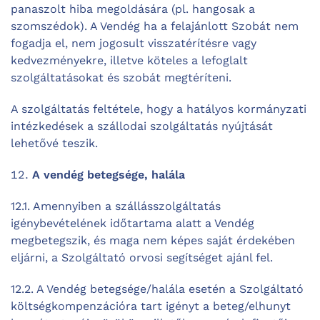
panaszolt hiba megoldására (pl. hangosak a
szomszédok). A Vendég ha a felajánlott Szobát nem
fogadja el, nem jogosult visszatérítésre vagy
kedvezményekre, illetve köteles a lefoglalt
szolgáltatásokat és szobát megtéríteni.
A szolgáltatás feltétele, hogy a hatályos kormányzati
intézkedések a szállodai szolgáltatás nyújtását
lehetővé teszik.
A vendég betegsége, halála
12.1. Amennyiben a szállásszolgáltatás
igénybevételének időtartama alatt a Vendég
megbetegszik, és maga nem képes saját érdekében
eljárni, a Szolgáltató orvosi segítséget ajánl fel.
12.2. A Vendég betegsége/halála esetén a Szolgáltató
költségkompenzációra tart igényt a beteg/elhunyt