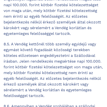
napi 100.000. forint kötbér fizetési kötelezettséget
von maga után, mely kötbér fizetési kötelezettség
nem érinti az egyéb felelősségét. Az előzetes
bejelentkezés nélkül érkező személyek által okozott
károkért vagy sérelemért a Vendég korlátlan és
egyetemleges felelősséggel tartozik.
8.5. A Vendég kettőnél több személy egyidejű vagy
egymást követő fogadását közösségi terekben
köteles előzetesen engedélyeztetni a Szállodával
írásban. Jelen rendelkezés megsértése napi 100.000.
forint kötbér fizetési kötelezettséget von maga után,
mely kötbér fizetési kötelezettség nem érinti az
egyéb felelősségét. Az előzetes bejelentkezés nélkül
érkező személyek által okozott károkért vagy
sérelemért a Vendég korlátlan és egyetemleges
felelősséggel tartozik.
8.6. Amennyiben a Vendég szobájában a szállodai