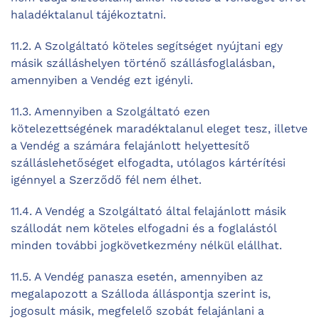
haladéktalanul tájékoztatni.
11.2. A Szolgáltató köteles segítséget nyújtani egy
másik szálláshelyen történő szállásfoglalásban,
amennyiben a Vendég ezt igényli.
11.3. Amennyiben a Szolgáltató ezen
kötelezettségének maradéktalanul eleget tesz, illetve
a Vendég a számára felajánlott helyettesítő
szálláslehetőséget elfogadta, utólagos kártérítési
igénnyel a Szerződő fél nem élhet.
11.4. A Vendég a Szolgáltató által felajánlott másik
szállodát nem köteles elfogadni és a foglalástól
minden további jogkövetkezmény nélkül elállhat.
11.5. A Vendég panasza esetén, amennyiben az
megalapozott a Szálloda álláspontja szerint is,
jogosult másik, megfelelő szobát felajánlani a