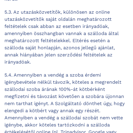
5.3. Az utazásközvetítők, különösen az online
utazásközvetítők saját oldalán meghatározott
feltételek csak abban az esetben irányadóak,
amennyiben összhangban vannak a szálloda által
meghatározott feltételekkel. Eltérés esetén a
szálloda saját honlapján, azonos jellegű ajánlat,
annak hiányában jelen szerződési feltételek az
irányadóak.
5.4. Amennyiben a vendég a szoba érdemi
igénybevétele nélkül távozik, köteles a megrendelt
szállodai szoba árának 100%-át kötbérként
megfizetni és távozást követően a szobára újonnan
nem tarthat igényt. A Szolgáltató dönthet úgy, hogy
elengedi a kötbért vagy annak egy részét.
Amennyiben a vendég a szállodai szobát nem vette
igénybe, akkor köteles tartózkodni a szálloda
értékelésétől online (pl. Tripadvisor, Google vagy