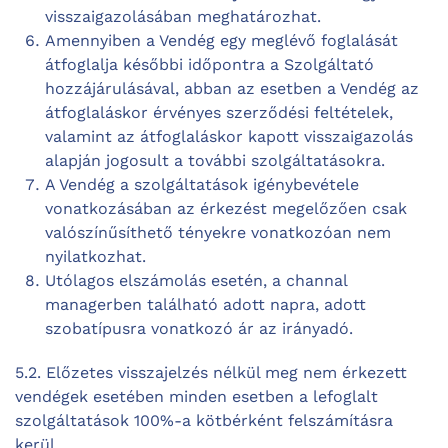
visszaigazolásában meghatározhat.
Amennyiben a Vendég egy meglévő foglalását
átfoglalja későbbi időpontra a Szolgáltató
hozzájárulásával, abban az esetben a Vendég az
átfoglaláskor érvényes szerződési feltételek,
valamint az átfoglaláskor kapott visszaigazolás
alapján jogosult a további szolgáltatásokra.
A Vendég a szolgáltatások igénybevétele
vonatkozásában az érkezést megelőzően csak
valószínűsíthető tényekre vonatkozóan nem
nyilatkozhat.
Utólagos elszámolás esetén, a channal
managerben található adott napra, adott
szobatípusra vonatkozó ár az irányadó.
5.2. Előzetes visszajelzés nélkül meg nem érkezett
vendégek esetében minden esetben a lefoglalt
szolgáltatások 100%-a kötbérként felszámításra
kerül.