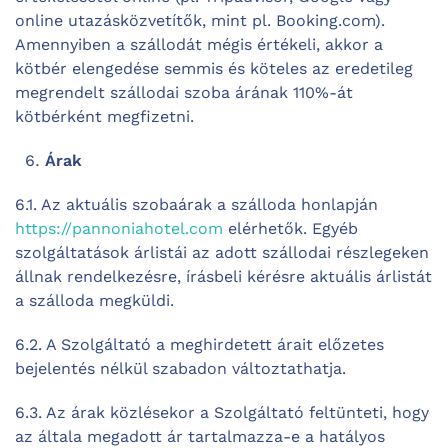
online utazásközvetítők, mint pl. Booking.com).
Amennyiben a szállodát mégis értékeli, akkor a
kötbér elengedése semmis és köteles az eredetileg
megrendelt szállodai szoba árának 110%-át
kötbérként megfizetni.
Árak
6.1. Az aktuális szobaárak a szálloda honlapján
https://pannoniahotel.com
elérhetők. Egyéb
szolgáltatások árlistái az adott szállodai részlegeken
állnak rendelkezésre, írásbeli kérésre aktuális árlistát
a szálloda megküldi.
6.2. A Szolgáltató a meghirdetett árait előzetes
bejelentés nélkül szabadon változtathatja.
6.3. Az árak közlésekor a Szolgáltató feltünteti, hogy
az általa megadott ár tartalmazza-e a hatályos