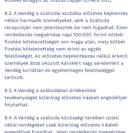
köteles elhagyni az utazás napján (Check out).
8.2. A Vendég a szállodai szobába előzetes bejelentés
nélkül harmadik személyeket, akik a Szálloda
recepcióján nem jelentkeztek be nem fogadhat. Ezen
rendelkezés megsértése napi 100.000. forint kötbér
fizetési kötelezettséget von maga után, mely kötbér
fizetési kötelezettség nem érinti az egyéb
felelősségét. Az előzetes bejelentkezés nélkül érkező
személyek által okozott károkért vagy sérelemért a
Vendég korlátlan és egyetemleges felelősséggel
tartozik.
8.3. A Vendég a szállodában értékesítési
tevékenységet kizárólag előzetes írásbeli engedéllyel
folytathat.
8.4. A Vendég a szálloda közösségi tereiben üzleti
céllal vendégeket csak kizárólag előzetes írásbeli
engedéllyel fogadhat. Jelen rendelkezés megsértése