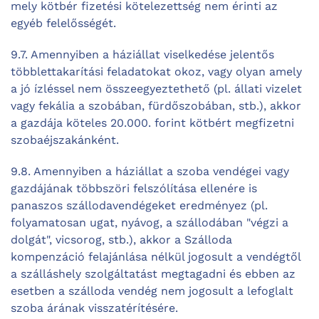
mely kötbér fizetési kötelezettség nem érinti az
egyéb felelősségét.
9.7. Amennyiben a háziállat viselkedése jelentős
többlettakarítási feladatokat okoz, vagy olyan amely
a jó ízléssel nem összeegyeztethető (pl. állati vizelet
vagy fekália a szobában, fürdőszobában, stb.), akkor
a gazdája köteles 20.000. forint kötbért megfizetni
szobaéjszakánként.
9.8. Amennyiben a háziállat a szoba vendégei vagy
gazdájának többszöri felszólítása ellenére is
panaszos szállodavendégeket eredményez (pl.
folyamatosan ugat, nyávog, a szállodában "végzi a
dolgát", vicsorog, stb.), akkor a Szálloda
kompenzáció felajánlása nélkül jogosult a vendégtől
a szálláshely szolgáltatást megtagadni és ebben az
esetben a szálloda vendég nem jogosult a lefoglalt
szoba árának visszatérítésére.