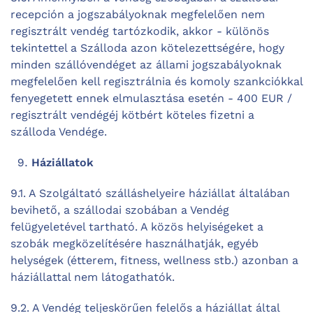
recepción a jogszabályoknak megfelelően nem
regisztrált vendég tartózkodik, akkor - különös
tekintettel a Szálloda azon kötelezettségére, hogy
minden szállóvendéget az állami jogszabályoknak
megfelelően kell regisztrálnia és komoly szankciókkal
fenyegetett ennek elmulasztása esetén - 400 EUR /
regisztrált vendégéj kötbért köteles fizetni a
szálloda Vendége.
Háziállatok
9.1. A Szolgáltató szálláshelyeire háziállat általában
bevihető, a szállodai szobában a Vendég
felügyeletével tartható. A közös helyiségeket a
szobák megközelítésére használhatják, egyéb
helységek (étterem, fitness, wellness stb.) azonban a
háziállattal nem látogathatók.
9.2. A Vendég teljeskörűen felelős a háziállat által