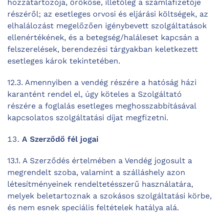
hozzátartozója, örököse, illetőleg a számlafizetője
részéről; az esetleges orvosi és eljárási költségek, az
elhalálozást megelőzően igénybevett szolgáltatások
ellenértékének, és a betegség/haláleset kapcsán a
felszerelések, berendezési tárgyakban keletkezett
esetleges károk tekintetében.
12.3. Amennyiben a vendég részére a hatóság házi
karantént rendel el, úgy köteles a Szolgáltató
részére a foglalás esetleges meghosszabbításával
kapcsolatos szolgáltatási díjat megfizetni.
A Szerződő fél jogai
13.1. A Szerződés értelmében a Vendég jogosult a
megrendelt szoba, valamint a szálláshely azon
létesítményeinek rendeltetésszerű használatára,
melyek beletartoznak a szokásos szolgáltatási körbe,
és nem esnek speciális feltételek hatálya alá.