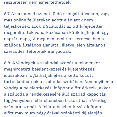
részletesen nem ismertethetőek.
6.7. Az azonnali üzenetküldő szolgáltatásokon, vagy
más online felületeken adott ajánlatok nem
teljeskörűek, azok a Szállodát az ott kifejezetten
megemlítettek vonatkozásában kötik legfeljebb egy
naptári napig. A meg nem említett kérdésekben a
szálloda általános ajánlatai, illetve jelen általános
szerződési feltételek irányadóak.
6.8. A Vendégek a szállodai szobát a mindenkor
meghirdetett bejelentkezési és kijelentkezési
időszakban foglalhatják el és a kettő között
tartózkodhatnak a szállodai szobában. Amennyiben a
Vendég a bejelentkezési időpont előtt érkezik, akkor
a szálloda a rendelkezésére álló szabad kapacitás
függvényében felár ellenében biztosíthat a Vendég
számára szobát. A felár a bejelentkezési időpont
előtt maximum négy órával óránkénti díj alapján