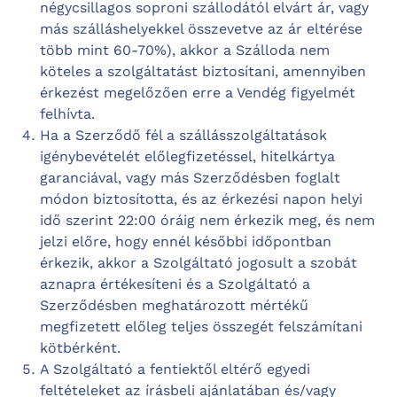
négycsillagos soproni szállodától elvárt ár, vagy
más szálláshelyekkel összevetve az ár eltérése
több mint 60-70%), akkor a Szálloda nem
köteles a szolgáltatást biztosítani, amennyiben
érkezést megelőzően erre a Vendég figyelmét
felhívta.
Ha a Szerződő fél a szállásszolgáltatások
igénybevételét előlegfizetéssel, hitelkártya
garanciával, vagy más Szerződésben foglalt
módon biztosította, és az érkezési napon helyi
idő szerint 22:00 óráig nem érkezik meg, és nem
jelzi előre, hogy ennél későbbi időpontban
érkezik, akkor a Szolgáltató jogosult a szobát
aznapra értékesíteni és a Szolgáltató a
Szerződésben meghatározott mértékű
megfizetett előleg teljes összegét felszámítani
kötbérként.
A Szolgáltató a fentiektől eltérő egyedi
feltételeket az írásbeli ajánlatában és/vagy