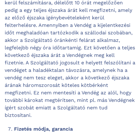
kerül felszámításra, délelőtt 10 órát megelőzően
pedig a egy teljes éjszaka árát kell megfizetni, amely
az előző éjszaka igénybevételeként kerül
felterhelésre. Amennyiben a Vendég a kijelentkezési
időt meghaladóan tartózkodik a szállodai szobában,
akkor a Szolgáltató óránkénti felárat alkalmaz,
legfelejbb négy óra időtartamig. Ezt követően a teljes
következő éjszaka árát a Vendégnek meg kell
fizetnie. A Szolgáltató jogosult e helyett felszólítani a
vendéget a haladéktalan távozásra, amelynek ha a
vendég nem tesz eleget, akkor a következő éjszaka
árának háromszorosát köteles kötbérként
megfizetni. Ez nem mentesíti a Vendég az alól, hogy
további károkat megtérítsen, mint pl. más Vendégnek
ígért szobát emiatt a Szolgáltató nem tud
biztosítani.
Fizetés módja, garancia