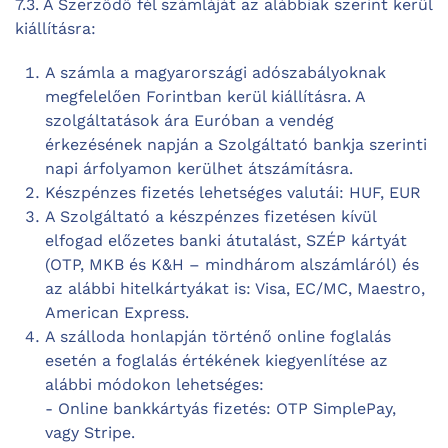
7.3. A Szerződő fél számláját az alábbiak szerint kerül
kiállításra:
A számla a magyarországi adószabályoknak
megfelelően Forintban kerül kiállításra. A
szolgáltatások ára Euróban a vendég
érkezésének napján a Szolgáltató bankja szerinti
napi árfolyamon kerülhet átszámításra.
Készpénzes fizetés lehetséges valutái: HUF, EUR
A Szolgáltató a készpénzes fizetésen kívül
elfogad előzetes banki átutalást, SZÉP kártyát
(OTP, MKB és K&H – mindhárom alszámláról) és
az alábbi hitelkártyákat is: Visa, EC/MC, Maestro,
American Express.
A szálloda honlapján történő online foglalás
esetén a foglalás értékének kiegyenlítése az
alábbi módokon lehetséges:
- Online bankkártyás fizetés: OTP SimplePay,
vagy Stripe.