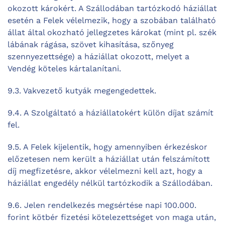
okozott károkért. A Szállodában tartózkodó háziállat
esetén a Felek vélelmezik, hogy a szobában található
állat által okozható jellegzetes károkat (mint pl. szék
lábának rágása, szövet kihasítása, szőnyeg
szennyezettsége) a háziállat okozott, melyet a
Vendég köteles kártalanítani.
9.3. Vakvezető kutyák megengedettek.
9.4. A Szolgáltató a háziállatokért külön díjat számít
fel.
9.5. A Felek kijelentik, hogy amennyiben érkezéskor
előzetesen nem került a háziállat után felszámított
díj megfizetésre, akkor vélelmezni kell azt, hogy a
háziállat engedély nélkül tartózkodik a Szállodában.
9.6. Jelen rendelkezés megsértése napi 100.000.
forint kötbér fizetési kötelezettséget von maga után,