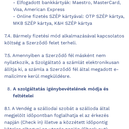
- Elfogadott bankkártyák: Maestro, MasterCard,
Visa, American Express
- Online fizetés SZÉP kártyával: OTP SZÉP kártya,
MKB SZÉP kártya, K&H SZÉP kártya
7.4. Bármely fizetési mód alkalmazásával kapcsolatos
költség a Szerződő felet terheli.
7.5. Amennyiben a Szerződő fél másként nem
nyilatkozik, a Szolgáltató a számlát elektronikusan
állítja ki, a számla a Szerződő fél által megadott e-
mailcímre kerül megküldésre.
A szolgáltatás igénybevételének módja és
feltételei
8.1. A Vendég a szállodai szobát a szálloda által
megjelölt időpontban foglalhatja el az érkezés
napján (Check in) illetve a közzétett időpontig