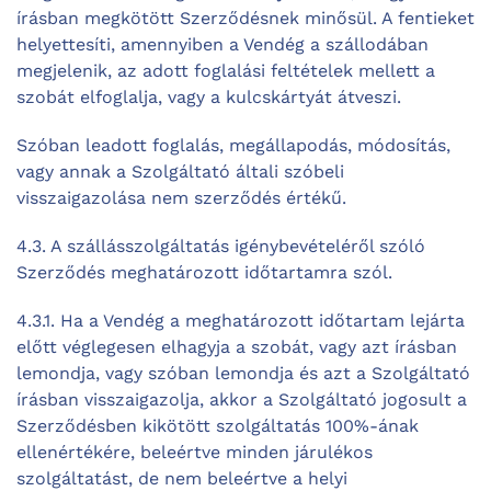
írásban megkötött Szerződésnek minősül. A fentieket
helyettesíti, amennyiben a Vendég a szállodában
megjelenik, az adott foglalási feltételek mellett a
szobát elfoglalja, vagy a kulcskártyát átveszi.
Szóban leadott foglalás, megállapodás, módosítás,
vagy annak a Szolgáltató általi szóbeli
visszaigazolása nem szerződés értékű.
4.3. A szállásszolgáltatás igénybevételéről szóló
Szerződés meghatározott időtartamra szól.
4.3.1. Ha a Vendég a meghatározott időtartam lejárta
előtt véglegesen elhagyja a szobát, vagy azt írásban
lemondja, vagy szóban lemondja és azt a Szolgáltató
írásban visszaigazolja, akkor a Szolgáltató jogosult a
Szerződésben kikötött szolgáltatás 100%-ának
ellenértékére, beleértve minden járulékos
szolgáltatást, de nem beleértve a helyi