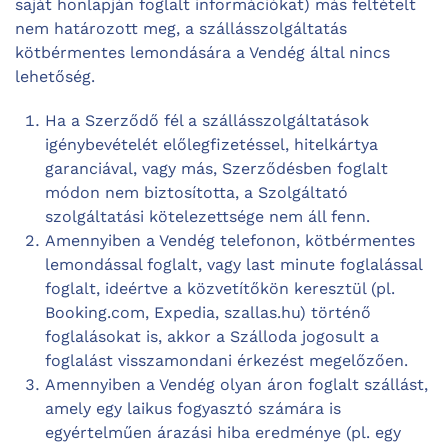
saját honlapján foglalt információkat) más feltételt
nem határozott meg, a szállásszolgáltatás
kötbérmentes lemondására a Vendég által nincs
lehetőség.
Ha a Szerződő fél a szállásszolgáltatások
igénybevételét előlegfizetéssel, hitelkártya
garanciával, vagy más, Szerződésben foglalt
módon nem biztosította, a Szolgáltató
szolgáltatási kötelezettsége nem áll fenn.
Amennyiben a Vendég telefonon, kötbérmentes
lemondással foglalt, vagy last minute foglalással
foglalt, ideértve a közvetítőkön keresztül (pl.
Booking.com, Expedia, szallas.hu) történő
foglalásokat is, akkor a Szálloda jogosult a
foglalást visszamondani érkezést megelőzően.
Amennyiben a Vendég olyan áron foglalt szállást,
amely egy laikus fogyasztó számára is
egyértelműen árazási hiba eredménye (pl. egy