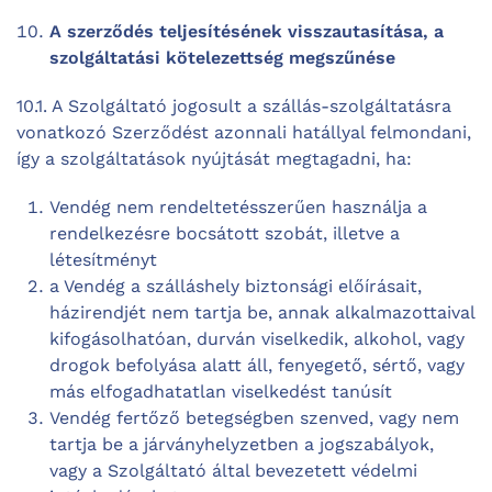
A szerződés teljesítésének visszautasítása, a
szolgáltatási kötelezettség megszűnése
10.1. A Szolgáltató jogosult a szállás-szolgáltatásra
vonatkozó Szerződést azonnali hatállyal felmondani,
így a szolgáltatások nyújtását megtagadni, ha:
Vendég nem rendeltetésszerűen használja a
rendelkezésre bocsátott szobát, illetve a
létesítményt
a Vendég a szálláshely biztonsági előírásait,
házirendjét nem tartja be, annak alkalmazottaival
kifogásolhatóan, durván viselkedik, alkohol, vagy
drogok befolyása alatt áll, fenyegető, sértő, vagy
más elfogadhatatlan viselkedést tanúsít
Vendég fertőző betegségben szenved, vagy nem
tartja be a járványhelyzetben a jogszabályok,
vagy a Szolgáltató által bevezetett védelmi