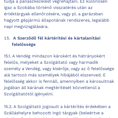
tudja a panaszkezelést végrehajtani. Ez különösen
igaz a Szobába történő visszatérés után az
értéktárgyak ellenőrzésére, vagy pl. a garázsban
hagyott gépjármú állapotának rendszeres, legalább
napi megvizsgálására.
A Szerződő fél kártérítési és kártalanítási
felelőssége
15.1. A Vendég mindazon károkért és hátrányokért
felelős, melyeket a Szolgáltató vagy harmadik
személy a Vendég, vagy kísérője, vagy az ő felelőssége
alá tartozó más személyek hibájából elszenved. E
felelősség akkor is fennáll, amennyiben a károsultnak
jogában áll kárának megtérítését közvetlenül a
Szolgáltatótól igényelni.
15.2. A Szolgáltató jogosult a kártérítés érdekében a
Szálláshelyre behozott ingó tárgyak (beleértve a