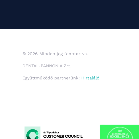
© 2026 Minden jog fenntartva.
DENTAL-PANNONIA Zrt.
Együttműködő partnerünk:
Hírtaláló