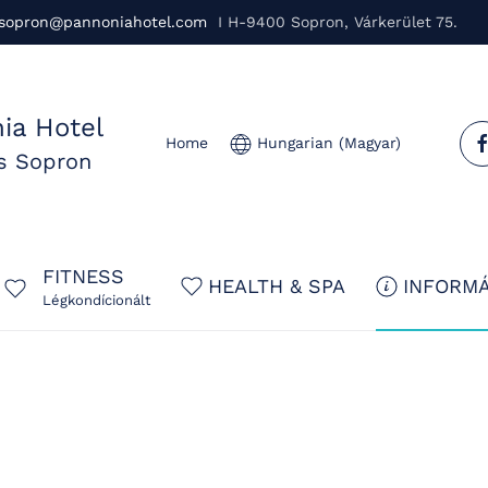
sopron@pannoniahotel.com
I H-9400 Sopron, Várkerület 75.
ia Hotel
Home
Hungarian (Magyar)
us Sopron
FITNESS
HEALTH & SPA
INFORMÁ
Légkondícionált