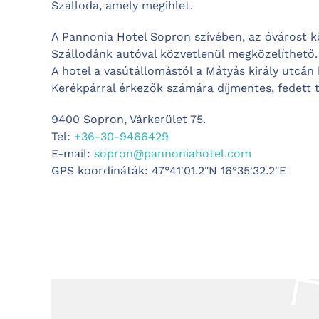
Szálloda, amely megihlet.
A Pannonia Hotel Sopron szívében, az óvárost kö
Szállodánk autóval közvetlenül megközelíthető. 
A hotel a vasútállomástól a Mátyás király utcán
Kerékpárral érkezők számára díjmentes, fedett 
9400 Sopron, Várkerület 75.
Tel:
+36-30-9466429
E-mail:
sopron@pannoniahotel.com
GPS koordináták: 47°41'01.2"N 16°35'32.2"E