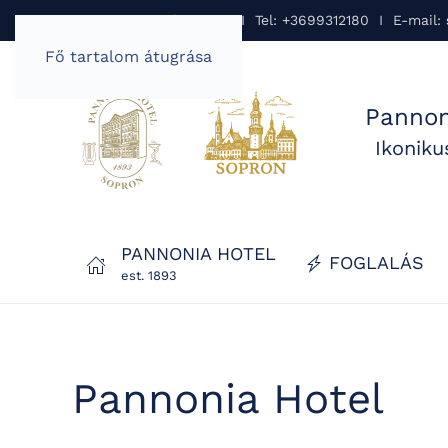
Pannonia Hotel Sopron I Tel: +3699312180 I E-mail:
Fő tartalom átugrása
Pannon
Ikonik
PANNONIA HOTEL
FOGLALÁS
est. 1893
Pannonia Hotel