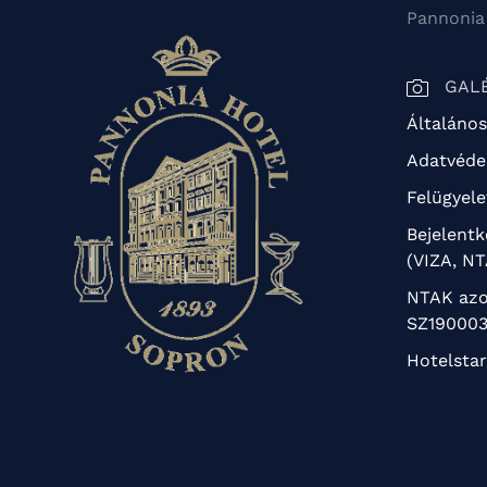
Pannonia
GAL
Általános
Adatvédel
Felügyele
Bejelent
(VIZA, N
NTAK azo
SZ190003
Hotelstar