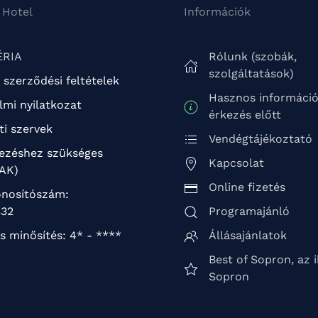
 Hotel
Információk
ÉRIA
Rólunk (szobák,
szolgáltatások)
 szerződési feltételek
Hasznos informáci
mi nyilatkozat
érkezés előtt
ti szervek
Vendégtájékoztató
kezéshez szükséges
Kapcsolat
TAK)
Online fizetés
nosítószám:
32
Programajánló
s minősítés: 4* - ****
Állásajánlatok
Best of Sopron, az 
Sopron