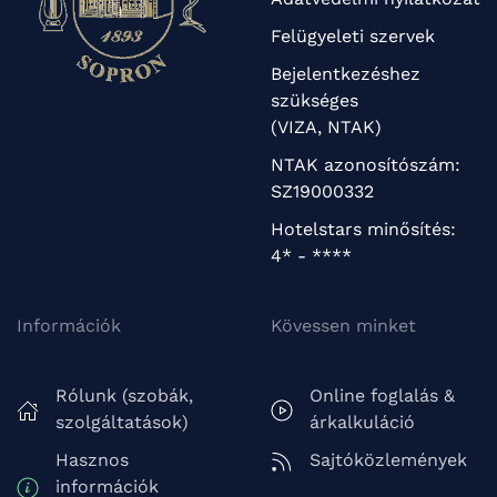
Felügyeleti szervek
Bejelentkezéshez
szükséges
(VIZA, NTAK)
NTAK azonosítószám:
SZ19000332
Hotelstars minősítés:
4* - ****
Információk
Kövessen minket
Rólunk (szobák,
Online foglalás &
szolgáltatások)
árkalkuláció
Hasznos
Sajtóközlemények
információk