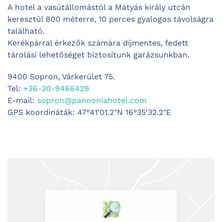
A hotel a vasútállomástól a Mátyás király utcán
keresztül 800 méterre, 10 perces gyalogos távolságra
található.
Kerékpárral érkezők számára díjmentes, fedett
tárolási lehetőséget biztosítunk garázsunkban.
9400 Sopron, Várkerület 75.
Tel:
+36-30-9466429
E-mail:
sopron@pannoniahotel.com
GPS koordináták: 47°41'01.2"N 16°35'32.2"E