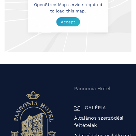
OpenStreetMap service required
to load this map.
Accept
Pannonia Hotel
GALÉRIA
Általános szerződési
feltételek
Adatvédelmi nyilatkozat