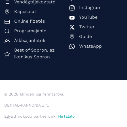
Vendégtájékoztató
Instagram
Kapcsolat
YouTube
Online fizetés
Twitter
Programajánló
Guide
Állásajánlatok
WhatsApp
Best of Sopron, az
ikonikus Sopron
© 2026 Minden jog fenntartva.
DENTAL-PANNONIA Zrt.
Együttműködő partnerünk:
Hírtaláló