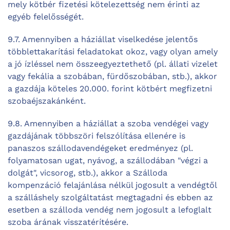
mely kötbér fizetési kötelezettség nem érinti az
egyéb felelősségét.
9.7. Amennyiben a háziállat viselkedése jelentős
többlettakarítási feladatokat okoz, vagy olyan amely
a jó ízléssel nem összeegyeztethető (pl. állati vizelet
vagy fekália a szobában, fürdőszobában, stb.), akkor
a gazdája köteles 20.000. forint kötbért megfizetni
szobaéjszakánként.
9.8. Amennyiben a háziállat a szoba vendégei vagy
gazdájának többszöri felszólítása ellenére is
panaszos szállodavendégeket eredményez (pl.
folyamatosan ugat, nyávog, a szállodában "végzi a
dolgát", vicsorog, stb.), akkor a Szálloda
kompenzáció felajánlása nélkül jogosult a vendégtől
a szálláshely szolgáltatást megtagadni és ebben az
esetben a szálloda vendég nem jogosult a lefoglalt
szoba árának visszatérítésére.