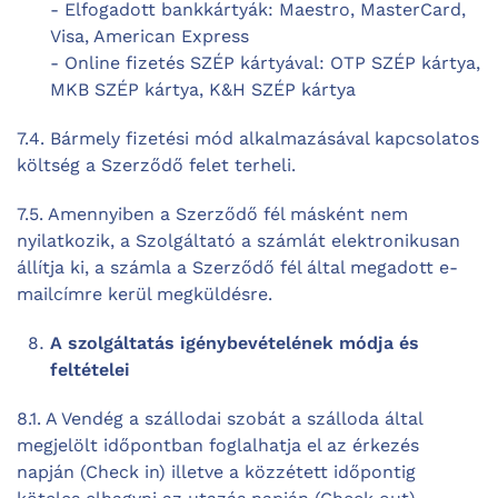
- Elfogadott bankkártyák: Maestro, MasterCard,
Visa, American Express
- Online fizetés SZÉP kártyával: OTP SZÉP kártya,
MKB SZÉP kártya, K&H SZÉP kártya
7.4. Bármely fizetési mód alkalmazásával kapcsolatos
költség a Szerződő felet terheli.
7.5. Amennyiben a Szerződő fél másként nem
nyilatkozik, a Szolgáltató a számlát elektronikusan
állítja ki, a számla a Szerződő fél által megadott e-
mailcímre kerül megküldésre.
A szolgáltatás igénybevételének módja és
feltételei
8.1. A Vendég a szállodai szobát a szálloda által
megjelölt időpontban foglalhatja el az érkezés
napján (Check in) illetve a közzétett időpontig