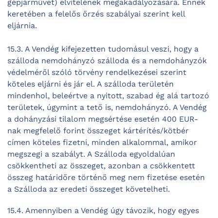
gépjárművet) elvitelének megakadályozására. Ennek
keretében a felelős őrzés szabályai szerint kell
eljárnia.
15.3. A Vendég kifejezetten tudomásul veszi, hogy a
szálloda nemdohányzó szálloda és a nemdohányzók
védelméről szóló törvény rendelkezései szerint
köteles eljárni és jár el. A szálloda területén
mindenhol, beleértve a nyitott, szabad ég alá tartozó
területek, úgymint a tető is, nemdohányzó. A Vendég
a dohányzási tilalom megsértése esetén 400 EUR-
nak megfelelő forint összeget kártérítés/kötbér
címen köteles fizetni, minden alkalommal, amikor
megszegi a szabályt. A Szálloda egyoldalúan
csökkentheti az összeget, azonban a csökkentett
összeg határidőre történő meg nem fizetése esetén
a Szálloda az eredeti összeget követelheti.
15.4. Amennyiben a Vendég úgy távozik, hogy egyes