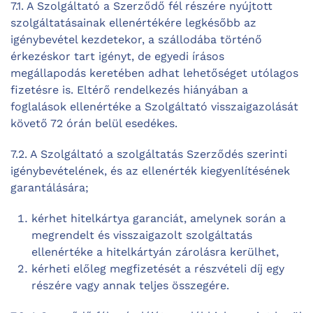
7.1. A Szolgáltató a Szerződő fél részére nyújtott
szolgáltatásainak ellenértékére legkésőbb az
igénybevétel kezdetekor, a szállodába történő
érkezéskor tart igényt, de egyedi írásos
megállapodás keretében adhat lehetőséget utólagos
fizetésre is. Eltérő rendelkezés hiányában a
foglalások ellenértéke a Szolgáltató visszaigazolását
követő 72 órán belül esedékes.
7.2. A Szolgáltató a szolgáltatás Szerződés szerinti
igénybevételének, és az ellenérték kiegyenlítésének
garantálására;
kérhet hitelkártya garanciát, amelynek során a
megrendelt és visszaigazolt szolgáltatás
ellenértéke a hitelkártyán zárolásra kerülhet,
kérheti előleg megfizetését a részvételi díj egy
részére vagy annak teljes összegére.