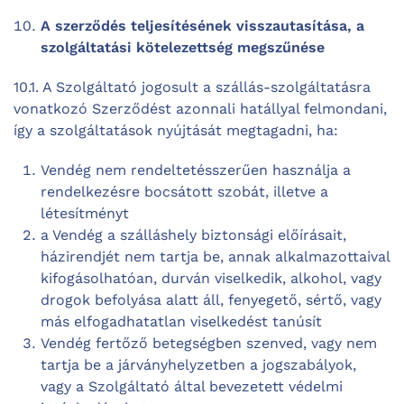
A szerződés teljesítésének visszautasítása, a
szolgáltatási kötelezettség megszűnése
10.1. A Szolgáltató jogosult a szállás-szolgáltatásra
vonatkozó Szerződést azonnali hatállyal felmondani,
így a szolgáltatások nyújtását megtagadni, ha:
Vendég nem rendeltetésszerűen használja a
rendelkezésre bocsátott szobát, illetve a
létesítményt
a Vendég a szálláshely biztonsági előírásait,
házirendjét nem tartja be, annak alkalmazottaival
kifogásolhatóan, durván viselkedik, alkohol, vagy
drogok befolyása alatt áll, fenyegető, sértő, vagy
más elfogadhatatlan viselkedést tanúsít
Vendég fertőző betegségben szenved, vagy nem
tartja be a járványhelyzetben a jogszabályok,
vagy a Szolgáltató által bevezetett védelmi