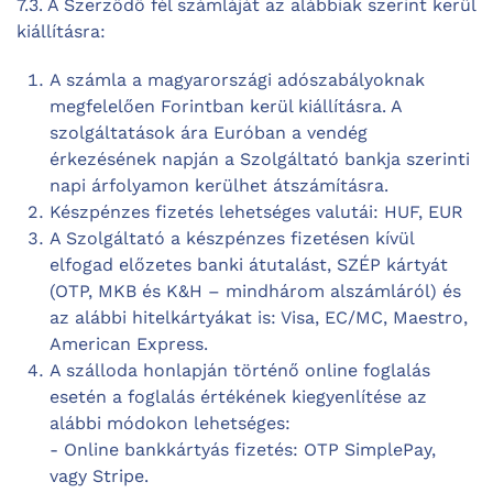
7.3. A Szerződő fél számláját az alábbiak szerint kerül
kiállításra:
A számla a magyarországi adószabályoknak
megfelelően Forintban kerül kiállításra. A
szolgáltatások ára Euróban a vendég
érkezésének napján a Szolgáltató bankja szerinti
napi árfolyamon kerülhet átszámításra.
Készpénzes fizetés lehetséges valutái: HUF, EUR
A Szolgáltató a készpénzes fizetésen kívül
elfogad előzetes banki átutalást, SZÉP kártyát
(OTP, MKB és K&H – mindhárom alszámláról) és
az alábbi hitelkártyákat is: Visa, EC/MC, Maestro,
American Express.
A szálloda honlapján történő online foglalás
esetén a foglalás értékének kiegyenlítése az
alábbi módokon lehetséges:
- Online bankkártyás fizetés: OTP SimplePay,
vagy Stripe.