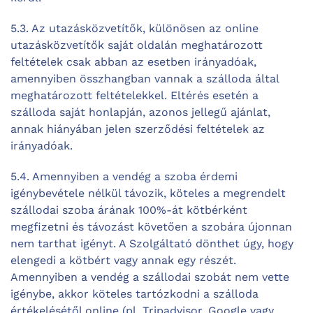
5.3. Az utazásközvetítők, különösen az online
utazásközvetítők saját oldalán meghatározott
feltételek csak abban az esetben irányadóak,
amennyiben összhangban vannak a szálloda által
meghatározott feltételekkel. Eltérés esetén a
szálloda saját honlapján, azonos jellegű ajánlat,
annak hiányában jelen szerződési feltételek az
irányadóak.
5.4. Amennyiben a vendég a szoba érdemi
igénybevétele nélkül távozik, köteles a megrendelt
szállodai szoba árának 100%-át kötbérként
megfizetni és távozást követően a szobára újonnan
nem tarthat igényt. A Szolgáltató dönthet úgy, hogy
elengedi a kötbért vagy annak egy részét.
Amennyiben a vendég a szállodai szobát nem vette
igénybe, akkor köteles tartózkodni a szálloda
értékelésétől online (pl. Tripadvisor, Google vagy