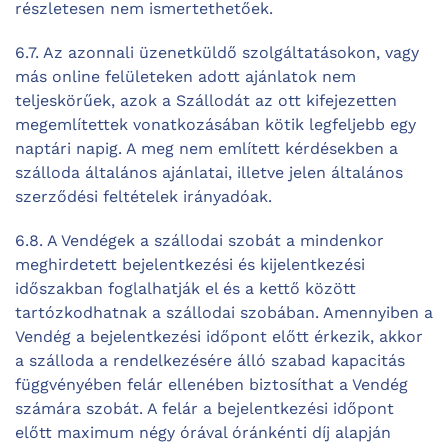
részletesen nem ismertethetőek.
6.7. Az azonnali üzenetküldő szolgáltatásokon, vagy
más online felületeken adott ajánlatok nem
teljeskörűek, azok a Szállodát az ott kifejezetten
megemlítettek vonatkozásában kötik legfeljebb egy
naptári napig. A meg nem említett kérdésekben a
szálloda általános ajánlatai, illetve jelen általános
szerződési feltételek irányadóak.
6.8. A Vendégek a szállodai szobát a mindenkor
meghirdetett bejelentkezési és kijelentkezési
időszakban foglalhatják el és a kettő között
tartózkodhatnak a szállodai szobában. Amennyiben a
Vendég a bejelentkezési időpont előtt érkezik, akkor
a szálloda a rendelkezésére álló szabad kapacitás
függvényében felár ellenében biztosíthat a Vendég
számára szobát. A felár a bejelentkezési időpont
előtt maximum négy órával óránkénti díj alapján