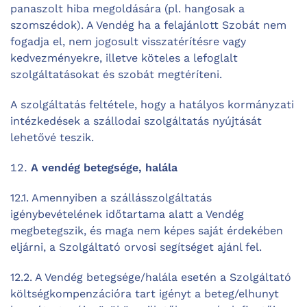
panaszolt hiba megoldására (pl. hangosak a
szomszédok). A Vendég ha a felajánlott Szobát nem
fogadja el, nem jogosult visszatérítésre vagy
kedvezményekre, illetve köteles a lefoglalt
szolgáltatásokat és szobát megtéríteni.
A szolgáltatás feltétele, hogy a hatályos kormányzati
intézkedések a szállodai szolgáltatás nyújtását
lehetővé teszik.
A vendég betegsége, halála
12.1. Amennyiben a szállásszolgáltatás
igénybevételének időtartama alatt a Vendég
megbetegszik, és maga nem képes saját érdekében
eljárni, a Szolgáltató orvosi segítséget ajánl fel.
12.2. A Vendég betegsége/halála esetén a Szolgáltató
költségkompenzációra tart igényt a beteg/elhunyt