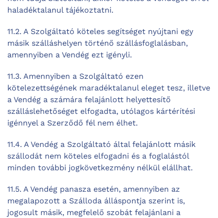
haladéktalanul tájékoztatni.
11.2. A Szolgáltató köteles segítséget nyújtani egy
másik szálláshelyen történő szállásfoglalásban,
amennyiben a Vendég ezt igényli.
11.3. Amennyiben a Szolgáltató ezen
kötelezettségének maradéktalanul eleget tesz, illetve
a Vendég a számára felajánlott helyettesítő
szálláslehetőséget elfogadta, utólagos kártérítési
igénnyel a Szerződő fél nem élhet.
11.4. A Vendég a Szolgáltató által felajánlott másik
szállodát nem köteles elfogadni és a foglalástól
minden további jogkövetkezmény nélkül elállhat.
11.5. A Vendég panasza esetén, amennyiben az
megalapozott a Szálloda álláspontja szerint is,
jogosult másik, megfelelő szobát felajánlani a