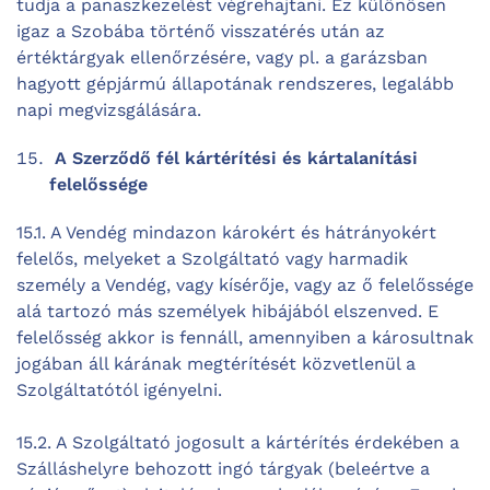
tudja a panaszkezelést végrehajtani. Ez különösen
igaz a Szobába történő visszatérés után az
értéktárgyak ellenőrzésére, vagy pl. a garázsban
hagyott gépjármú állapotának rendszeres, legalább
napi megvizsgálására.
A Szerződő fél kártérítési és kártalanítási
felelőssége
15.1. A Vendég mindazon károkért és hátrányokért
felelős, melyeket a Szolgáltató vagy harmadik
személy a Vendég, vagy kísérője, vagy az ő felelőssége
alá tartozó más személyek hibájából elszenved. E
felelősség akkor is fennáll, amennyiben a károsultnak
jogában áll kárának megtérítését közvetlenül a
Szolgáltatótól igényelni.
15.2. A Szolgáltató jogosult a kártérítés érdekében a
Szálláshelyre behozott ingó tárgyak (beleértve a