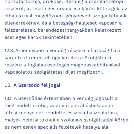
hozzátartozója, örököse, illetőleg a számlafizetője
részéről; az esetleges orvosi és eljárási költségek, az
elhalálozást megelőzően igénybevett szolgáltatások
ellenértékének, és a betegség/haláleset kapcsán a
felszerelések, berendezési tárgyakban keletkezett
esetleges károk tekintetében.
12.3. Amennyiben a vendég részére a hatóság házi
karantént rendel el, úgy köteles a Szolgáltató
részére a foglalás esetleges meghosszabbításával
kapcsolatos szolgáltatási díjat megfizetni.
A Szerződő fél jogai
13.1. A Szerződés értelmében a Vendég jogosult a
megrendelt szoba, valamint a szálláshely azon
létesítményeinek rendeltetésszerű használatára,
melyek beletartoznak a szokásos szolgáltatási körbe,
és nem esnek speciális feltételek hatálya alá.