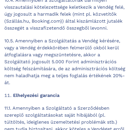
10.4. Amennyiben a Szolgáltatónak bármilyen
visszautalási kötelezettsége keletkezik a Vendég felé,
úgy jogosult a harmadik felek (mint pl. közvetítők
(Szállás.hu, Booking.com)) által kiszámlázott jutalék
összegét a visszafizetendő összegből levonni.
10.5. Amennyiben a Szolgáltatás a Vendég kérésére,
vagy a Vendég érdekkörében felmerülő okból kerül
átfoglalásra vagy megszüntetésre, akkor a
Szolgáltató jogosult 5.000 Forint adminisztrációs
költség felszámítására, de az adminisztrációs költség
nem haladhatja meg a teljes foglalás értékének 20%-
át.
Elhelyezési garancia
11.1. Amennyiben a Szolgáltató a Szerződésben
szereplő szolgáltatásokat saját hibájából (pl.
túltöltés, ideiglenes üzemeltetési problémák stb.)
nem tudja biztosítani, akkor köteles a Vendéget erről