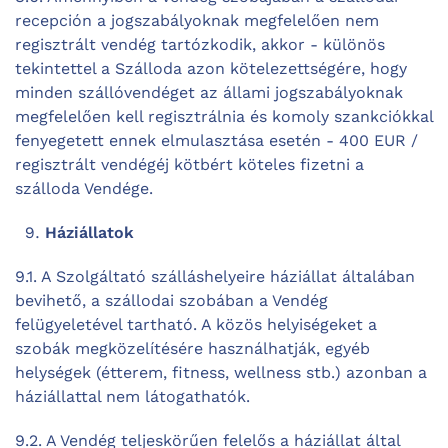
recepción a jogszabályoknak megfelelően nem
regisztrált vendég tartózkodik, akkor - különös
tekintettel a Szálloda azon kötelezettségére, hogy
minden szállóvendéget az állami jogszabályoknak
megfelelően kell regisztrálnia és komoly szankciókkal
fenyegetett ennek elmulasztása esetén - 400 EUR /
regisztrált vendégéj kötbért köteles fizetni a
szálloda Vendége.
Háziállatok
9.1. A Szolgáltató szálláshelyeire háziállat általában
bevihető, a szállodai szobában a Vendég
felügyeletével tartható. A közös helyiségeket a
szobák megközelítésére használhatják, egyéb
helységek (étterem, fitness, wellness stb.) azonban a
háziállattal nem látogathatók.
9.2. A Vendég teljeskörűen felelős a háziállat által