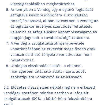
visszaigazolásában meghatározhat.
Amennyiben a Vendég egy meglévő foglalását
átfoglalja későbbi időpontra a Szolgáltató
hozzájárulásával, abban az esetben a Vendég az
átfoglaláskor érvényes szerződési feltételek,
valamint az átfoglaláskor kapott visszaigazolás
alapján jogosult a további szolgáltatásokra.
A Vendég a szolgáltatások igénybevétele
vonatkozásában az érkezést megelőzően csak
valószínűsíthető tényekre vonatkozóan nem
nyilatkozhat.
Utólagos elszámolás esetén, a channal
managerben található adott napra, adott
szobatípusra vonatkozó ár az irányadó.
5.2. Előzetes visszajelzés nélkül meg nem érkezett
vendégek esetében minden esetben a lefoglalt
szolgáltatások 100%-a kötbérként felszámításra
kerül.