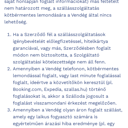
saját honlapján foglalt információkat) más feltételt
nem határozott meg, a szállásszolgáltatás
kötbérmentes lemondására a Vendég által nincs
lehetőség.
Ha a Szerződő fél a szállásszolgáltatások
igénybevételét előlegfizetéssel, hitelkártya
garanciával, vagy más, Szerződésben foglalt
módon nem biztosította, a Szolgáltató
szolgáltatási kötelezettsége nem áll fenn.
Amennyiben a Vendég telefonon, kötbérmentes
lemondással foglalt, vagy last minute foglalással
foglalt, ideértve a közvetítőkön keresztül (pl.
Booking.com, Expedia, szallas.hu) történő
foglalásokat is, akkor a Szálloda jogosult a
foglalást visszamondani érkezést megelőzően.
Amennyiben a Vendég olyan áron foglalt szállást,
amely egy laikus fogyasztó számára is
egyértelműen árazási hiba eredménye (pl. egy