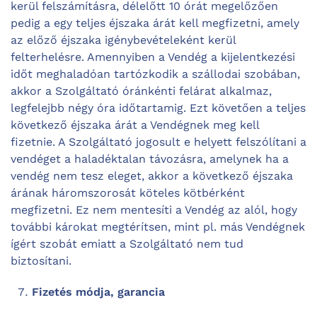
kerül felszámításra, délelőtt 10 órát megelőzően
pedig a egy teljes éjszaka árát kell megfizetni, amely
az előző éjszaka igénybevételeként kerül
felterhelésre. Amennyiben a Vendég a kijelentkezési
időt meghaladóan tartózkodik a szállodai szobában,
akkor a Szolgáltató óránkénti felárat alkalmaz,
legfelejbb négy óra időtartamig. Ezt követően a teljes
következő éjszaka árát a Vendégnek meg kell
fizetnie. A Szolgáltató jogosult e helyett felszólítani a
vendéget a haladéktalan távozásra, amelynek ha a
vendég nem tesz eleget, akkor a következő éjszaka
árának háromszorosát köteles kötbérként
megfizetni. Ez nem mentesíti a Vendég az alól, hogy
további károkat megtérítsen, mint pl. más Vendégnek
ígért szobát emiatt a Szolgáltató nem tud
biztosítani.
Fizetés módja, garancia