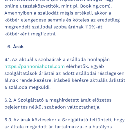
online utazásközvetítők, mint pl. Booking.com).
Amennyiben a szállodát mégis értékeli, akkor a
kötbér elengedése semmis és köteles az eredetileg
megrendelt szállodai szoba árának 110%-át
kötbérként megfizetni.
Árak
6.1. Az aktuális szobaárak a szálloda honlapján
https://pannoniahotel.com
elérhetők. Egyéb
szolgáltatások árlistái az adott szállodai részlegeken
állnak rendelkezésre, írásbeli kérésre aktuális árlistát
a szálloda megküldi.
6.2. A Szolgáltató a meghirdetett árait előzetes
bejelentés nélkül szabadon változtathatja.
6.3. Az árak közlésekor a Szolgáltató feltünteti, hogy
az általa megadott ár tartalmazza-e a hatályos