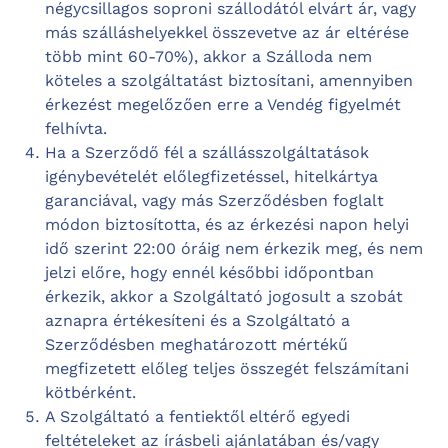
négycsillagos soproni szállodától elvárt ár, vagy
más szálláshelyekkel összevetve az ár eltérése
több mint 60-70%), akkor a Szálloda nem
köteles a szolgáltatást biztosítani, amennyiben
érkezést megelőzően erre a Vendég figyelmét
felhívta.
Ha a Szerződő fél a szállásszolgáltatások
igénybevételét előlegfizetéssel, hitelkártya
garanciával, vagy más Szerződésben foglalt
módon biztosította, és az érkezési napon helyi
idő szerint 22:00 óráig nem érkezik meg, és nem
jelzi előre, hogy ennél későbbi időpontban
érkezik, akkor a Szolgáltató jogosult a szobát
aznapra értékesíteni és a Szolgáltató a
Szerződésben meghatározott mértékű
megfizetett előleg teljes összegét felszámítani
kötbérként.
A Szolgáltató a fentiektől eltérő egyedi
feltételeket az írásbeli ajánlatában és/vagy