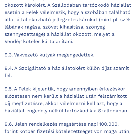
okozott károkért. A Szállodában tartózkodó háziállat
esetén a Felek vélelmezik, hogy a szobában található
állat által okozható jellegzetes károkat (mint pl. szék
lábának rágása, szövet kihasítása, szőnyeg
szennyezettsége) a háziállat okozott, melyet a
Vendég köteles kártalanítani.
9.3. Vakvezető kutyák megengedettek.
9.4. A Szolgáltató a háziállatokért külön díjat számít
fel.
9.5. A Felek kijelentik, hogy amennyiben érkezéskor
előzetesen nem került a háziállat után felszámított
díj megfizetésre, akkor vélelmezni kell azt, hogy a
háziállat engedély nélkül tartózkodik a Szállodában.
9.6. Jelen rendelkezés megsértése napi 100.000.
forint kötbér fizetési kötelezettséget von maga után,