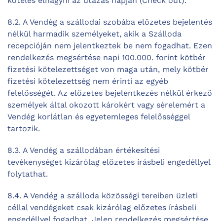
köteles elhagyni az utazás napján (Check out).
8.2. A Vendég a szállodai szobába előzetes bejelentés
nélkül harmadik személyeket, akik a Szálloda
recepcióján nem jelentkeztek be nem fogadhat. Ezen
rendelkezés megsértése napi 100.000. forint kötbér
fizetési kötelezettséget von maga után, mely kötbér
fizetési kötelezettség nem érinti az egyéb
felelősségét. Az előzetes bejelentkezés nélkül érkező
személyek által okozott károkért vagy sérelemért a
Vendég korlátlan és egyetemleges felelősséggel
tartozik.
8.3. A Vendég a szállodában értékesítési
tevékenységet kizárólag előzetes írásbeli engedéllyel
folytathat.
8.4. A Vendég a szálloda közösségi tereiben üzleti
céllal vendégeket csak kizárólag előzetes írásbeli
engedéllyel fogadhat. Jelen rendelkezés megsértése