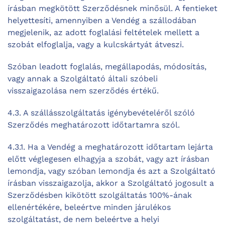
írásban megkötött Szerződésnek minősül. A fentieket
helyettesíti, amennyiben a Vendég a szállodában
megjelenik, az adott foglalási feltételek mellett a
szobát elfoglalja, vagy a kulcskártyát átveszi.
Szóban leadott foglalás, megállapodás, módosítás,
vagy annak a Szolgáltató általi szóbeli
visszaigazolása nem szerződés értékű.
4.3. A szállásszolgáltatás igénybevételéről szóló
Szerződés meghatározott időtartamra szól.
4.3.1. Ha a Vendég a meghatározott időtartam lejárta
előtt véglegesen elhagyja a szobát, vagy azt írásban
lemondja, vagy szóban lemondja és azt a Szolgáltató
írásban visszaigazolja, akkor a Szolgáltató jogosult a
Szerződésben kikötött szolgáltatás 100%-ának
ellenértékére, beleértve minden járulékos
szolgáltatást, de nem beleértve a helyi