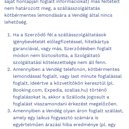
saját honlapján foglalt információkat) más feltételt
nem határozott meg, a szállásszolgáltatás
kötbérmentes lemondására a Vendég által nincs
lehetőség.
Ha a Szerződő fél a szállásszolgáltatások
igénybevételét előlegfizetéssel, hitelkártya
garanciával, vagy más, Szerződésben foglalt
módon nem biztosította, a Szolgáltató
szolgáltatási kötelezettsége nem áll fenn.
Amennyiben a Vendég telefonon, kötbérmentes
lemondással foglalt, vagy last minute foglalással
foglalt, ideértve a közvetítőkön keresztül (pl.
Booking.com, Expedia, szallas.hu) történő
foglalásokat is, akkor a Szálloda jogosult a
foglalást visszamondani érkezést megelőzően.
Amennyiben a Vendég olyan áron foglalt szállást,
amely egy laikus fogyasztó számára is
egyértelműen árazási hiba eredménye (pl. egy