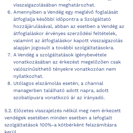
visszaigazolásában meghatározhat.
Amennyiben a Vendég egy meglévő foglalását
átfoglalja későbbi időpontra a Szolgáltató
hozzájárulásával, abban az esetben a Vendég az
átfoglaláskor érvényes szerződési feltételek,
valamint az átfoglaláskor kapott visszaigazolás
alapján jogosult a további szolgáltatásokra.
A Vendég a szolgáltatások igénybevétele
vonatkozásában az érkezést megelőzően csak
valószínűsíthető tényekre vonatkozóan nem
nyilatkozhat.
Utólagos elszámolás esetén, a channal
managerben található adott napra, adott
szobatípusra vonatkozó ár az irányadó.
5.2. Előzetes visszajelzés nélkül meg nem érkezett
vendégek esetében minden esetben a lefoglalt
szolgáltatások 100%-a kötbérként felszámításra
kerül.