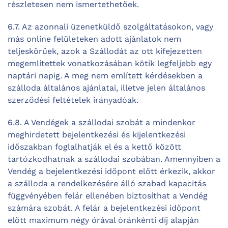
részletesen nem ismertethetőek.
6.7. Az azonnali üzenetküldő szolgáltatásokon, vagy
más online felületeken adott ajánlatok nem
teljeskörűek, azok a Szállodát az ott kifejezetten
megemlítettek vonatkozásában kötik legfeljebb egy
naptári napig. A meg nem említett kérdésekben a
szálloda általános ajánlatai, illetve jelen általános
szerződési feltételek irányadóak.
6.8. A Vendégek a szállodai szobát a mindenkor
meghirdetett bejelentkezési és kijelentkezési
időszakban foglalhatják el és a kettő között
tartózkodhatnak a szállodai szobában. Amennyiben a
Vendég a bejelentkezési időpont előtt érkezik, akkor
a szálloda a rendelkezésére álló szabad kapacitás
függvényében felár ellenében biztosíthat a Vendég
számára szobát. A felár a bejelentkezési időpont
előtt maximum négy órával óránkénti díj alapján