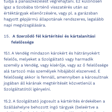
tudja a panaszkezelést végrehajtani. Ez különösen
igaz a Szobába történő visszatérés után az
értéktárgyak ellenőrzésére, vagy pl. a garázsban
hagyott gépjármú állapotának rendszeres, legalább
napi megvizsgálására.
A Szerződő fél kártérítési és kártalanítási
felelőssége
15.1. A Vendég mindazon károkért és hátrányokért
felelős, melyeket a Szolgáltató vagy harmadik
személy a Vendég, vagy kísérője, vagy az ő felelőssége
alá tartozó más személyek hibájából elszenved. E
felelősség akkor is fennáll, amennyiben a károsultnak
jogában áll kárának megtérítését közvetlenül a
Szolgáltatótól igényelni.
15.2. A Szolgáltató jogosult a kártérítés érdekében a
Szálláshelyre behozott ingó tárgyak (beleértve a