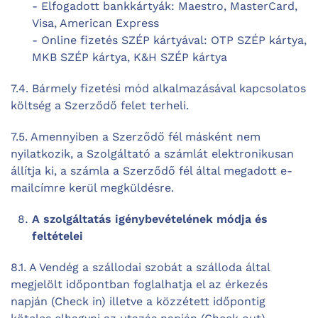
- Elfogadott bankkártyák: Maestro, MasterCard,
Visa, American Express
- Online fizetés SZÉP kártyával: OTP SZÉP kártya,
MKB SZÉP kártya, K&H SZÉP kártya
7.4. Bármely fizetési mód alkalmazásával kapcsolatos
költség a Szerződő felet terheli.
7.5. Amennyiben a Szerződő fél másként nem
nyilatkozik, a Szolgáltató a számlát elektronikusan
állítja ki, a számla a Szerződő fél által megadott e-
mailcímre kerül megküldésre.
A szolgáltatás igénybevételének módja és
feltételei
8.1. A Vendég a szállodai szobát a szálloda által
megjelölt időpontban foglalhatja el az érkezés
napján (Check in) illetve a közzétett időpontig