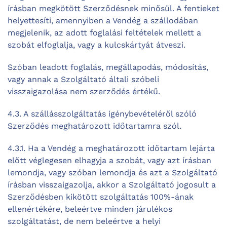
írásban megkötött Szerződésnek minősül. A fentieket
helyettesíti, amennyiben a Vendég a szállodában
megjelenik, az adott foglalási feltételek mellett a
szobát elfoglalja, vagy a kulcskártyát átveszi.
Szóban leadott foglalás, megállapodás, módosítás,
vagy annak a Szolgáltató általi szóbeli
visszaigazolása nem szerződés értékű.
4.3. A szállásszolgáltatás igénybevételéről szóló
Szerződés meghatározott időtartamra szól.
4.3.1. Ha a Vendég a meghatározott időtartam lejárta
előtt véglegesen elhagyja a szobát, vagy azt írásban
lemondja, vagy szóban lemondja és azt a Szolgáltató
írásban visszaigazolja, akkor a Szolgáltató jogosult a
Szerződésben kikötött szolgáltatás 100%-ának
ellenértékére, beleértve minden járulékos
szolgáltatást, de nem beleértve a helyi