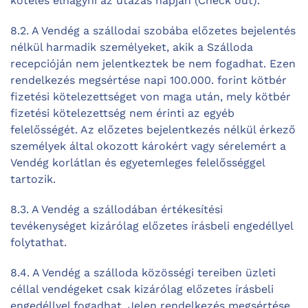
köteles elhagyni az utazás napján (Check out).
8.2. A Vendég a szállodai szobába előzetes bejelentés
nélkül harmadik személyeket, akik a Szálloda
recepcióján nem jelentkeztek be nem fogadhat. Ezen
rendelkezés megsértése napi 100.000. forint kötbér
fizetési kötelezettséget von maga után, mely kötbér
fizetési kötelezettség nem érinti az egyéb
felelősségét. Az előzetes bejelentkezés nélkül érkező
személyek által okozott károkért vagy sérelemért a
Vendég korlátlan és egyetemleges felelősséggel
tartozik.
8.3. A Vendég a szállodában értékesítési
tevékenységet kizárólag előzetes írásbeli engedéllyel
folytathat.
8.4. A Vendég a szálloda közösségi tereiben üzleti
céllal vendégeket csak kizárólag előzetes írásbeli
engedéllyel fogadhat. Jelen rendelkezés megsértése