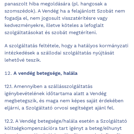
panaszolt hiba megoldására (pl. hangosak a
szomszédok). A Vendég ha a felajánlott Szobát nem
fogadja el, nem jogosult visszatérítésre vagy
kedvezményekre, illetve köteles a lefoglalt
szolgáltatásokat és szobát megtéríteni.
A szolgáltatás feltétele, hogy a hatályos kormányzati
intézkedések a szállodai szolgáltatás nyújtását
lehetővé teszik.
A vendég betegsége, halála
12.1. Amennyiben a szállásszolgáltatás
igénybevételének időtartama alatt a Vendég
megbetegszik, és maga nem képes saját érdekében
eljárni, a Szolgáltató orvosi segítséget ajánl fel.
12.2. A Vendég betegsége/halála esetén a Szolgáltató
költségkompenzációra tart igényt a beteg/elhunyt