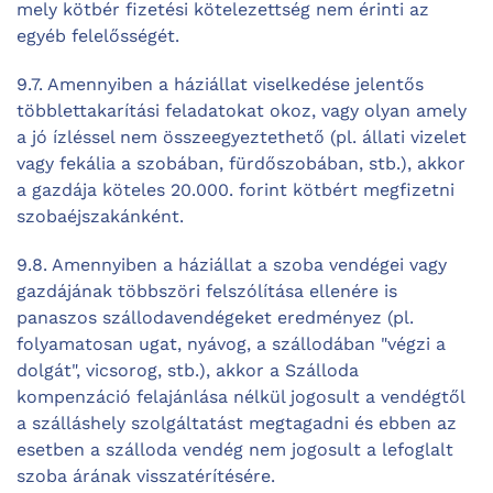
mely kötbér fizetési kötelezettség nem érinti az
egyéb felelősségét.
9.7. Amennyiben a háziállat viselkedése jelentős
többlettakarítási feladatokat okoz, vagy olyan amely
a jó ízléssel nem összeegyeztethető (pl. állati vizelet
vagy fekália a szobában, fürdőszobában, stb.), akkor
a gazdája köteles 20.000. forint kötbért megfizetni
szobaéjszakánként.
9.8. Amennyiben a háziállat a szoba vendégei vagy
gazdájának többszöri felszólítása ellenére is
panaszos szállodavendégeket eredményez (pl.
folyamatosan ugat, nyávog, a szállodában "végzi a
dolgát", vicsorog, stb.), akkor a Szálloda
kompenzáció felajánlása nélkül jogosult a vendégtől
a szálláshely szolgáltatást megtagadni és ebben az
esetben a szálloda vendég nem jogosult a lefoglalt
szoba árának visszatérítésére.