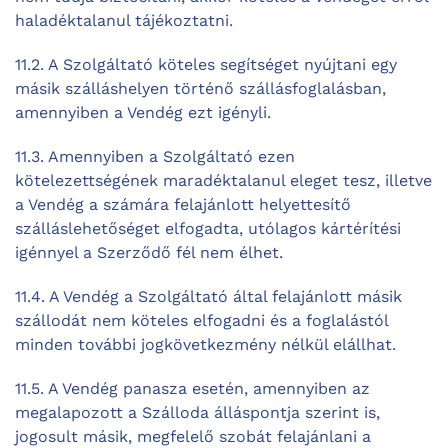
haladéktalanul tájékoztatni.
11.2. A Szolgáltató köteles segítséget nyújtani egy
másik szálláshelyen történő szállásfoglalásban,
amennyiben a Vendég ezt igényli.
11.3. Amennyiben a Szolgáltató ezen
kötelezettségének maradéktalanul eleget tesz, illetve
a Vendég a számára felajánlott helyettesítő
szálláslehetőséget elfogadta, utólagos kártérítési
igénnyel a Szerződő fél nem élhet.
11.4. A Vendég a Szolgáltató által felajánlott másik
szállodát nem köteles elfogadni és a foglalástól
minden további jogkövetkezmény nélkül elállhat.
11.5. A Vendég panasza esetén, amennyiben az
megalapozott a Szálloda álláspontja szerint is,
jogosult másik, megfelelő szobát felajánlani a