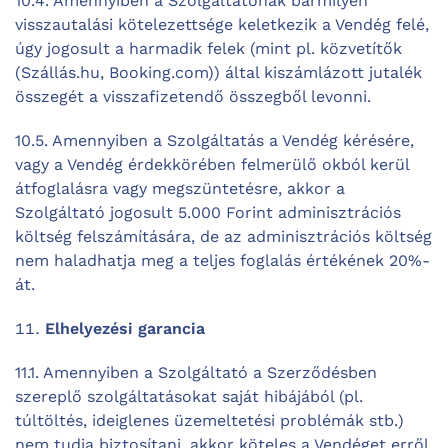
10.4. Amennyiben a Szolgáltatónak bármilyen
visszautalási kötelezettsége keletkezik a Vendég felé,
úgy jogosult a harmadik felek (mint pl. közvetítők
(Szállás.hu, Booking.com)) által kiszámlázott jutalék
összegét a visszafizetendő összegből levonni.
10.5. Amennyiben a Szolgáltatás a Vendég kérésére,
vagy a Vendég érdekkörében felmerülő okból kerül
átfoglalásra vagy megszüntetésre, akkor a
Szolgáltató jogosult 5.000 Forint adminisztrációs
költség felszámítására, de az adminisztrációs költség
nem haladhatja meg a teljes foglalás értékének 20%-
át.
Elhelyezési garancia
11.1. Amennyiben a Szolgáltató a Szerződésben
szereplő szolgáltatásokat saját hibájából (pl.
túltöltés, ideiglenes üzemeltetési problémák stb.)
nem tudja biztosítani, akkor köteles a Vendéget erről