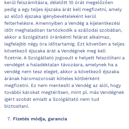
kerül felszámításra, délelőtt 10 órát megelőzően
pedig a egy teljes éjszaka árát kell megfizetni, amely
az előző éjszaka igénybevételeként kerül
felterhelésre. Amennyiben a Vendég a kijelentkezési
időt meghaladóan tartózkodik a szállodai szobában,
akkor a Szolgáltató óránkénti felárat alkalmaz,
legfelejbb négy óra időtartamig. Ezt követően a teljes
következő éjszaka árát a Vendégnek meg kell
fizetnie. A Szolgáltató jogosult e helyett felszólítani a
vendéget a haladéktalan távozásra, amelynek ha a
vendég nem tesz eleget, akkor a következő éjszaka
árának háromszorosát köteles kötbérként
megfizetni. Ez nem mentesíti a Vendég az alól, hogy
további károkat megtérítsen, mint pl. más Vendégnek
ígért szobát emiatt a Szolgáltató nem tud
biztosítani.
Fizetés módja, garancia