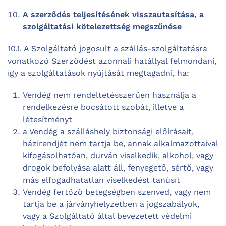
A szerződés teljesítésének visszautasítása, a
szolgáltatási kötelezettség megszűnése
10.1. A Szolgáltató jogosult a szállás-szolgáltatásra
vonatkozó Szerződést azonnali hatállyal felmondani,
így a szolgáltatások nyújtását megtagadni, ha:
Vendég nem rendeltetésszerűen használja a
rendelkezésre bocsátott szobát, illetve a
létesítményt
a Vendég a szálláshely biztonsági előírásait,
házirendjét nem tartja be, annak alkalmazottaival
kifogásolhatóan, durván viselkedik, alkohol, vagy
drogok befolyása alatt áll, fenyegető, sértő, vagy
más elfogadhatatlan viselkedést tanúsít
Vendég fertőző betegségben szenved, vagy nem
tartja be a járványhelyzetben a jogszabályok,
vagy a Szolgáltató által bevezetett védelmi