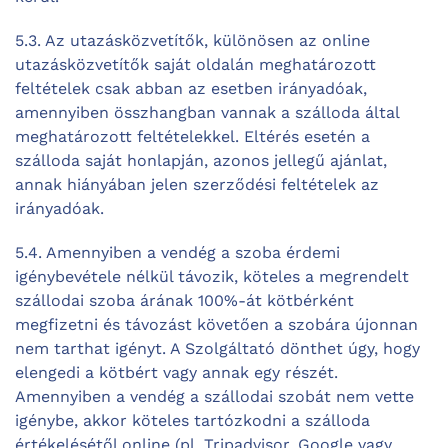
5.3. Az utazásközvetítők, különösen az online
utazásközvetítők saját oldalán meghatározott
feltételek csak abban az esetben irányadóak,
amennyiben összhangban vannak a szálloda által
meghatározott feltételekkel. Eltérés esetén a
szálloda saját honlapján, azonos jellegű ajánlat,
annak hiányában jelen szerződési feltételek az
irányadóak.
5.4. Amennyiben a vendég a szoba érdemi
igénybevétele nélkül távozik, köteles a megrendelt
szállodai szoba árának 100%-át kötbérként
megfizetni és távozást követően a szobára újonnan
nem tarthat igényt. A Szolgáltató dönthet úgy, hogy
elengedi a kötbért vagy annak egy részét.
Amennyiben a vendég a szállodai szobát nem vette
igénybe, akkor köteles tartózkodni a szálloda
értékelésétől online (pl. Tripadvisor, Google vagy