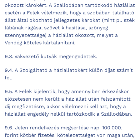
okozott károkért. A Szállodában tartózkodó háziállat
esetén a Felek vélelmezik, hogy a szobában található
állat által okozható jellegzetes károkat (mint pl. szék
lábának rágása, szövet kihasítása, szőnyeg
szennyezettsége) a háziállat okozott, melyet a
Vendég köteles kártalanítani.
9.3. Vakvezető kutyák megengedettek.
9.4. A Szolgáltató a háziállatokért külön díjat számít
fel.
9.5. A Felek kijelentik, hogy amennyiben érkezéskor
előzetesen nem került a háziállat után felszámított
díj megfizetésre, akkor vélelmezni kell azt, hogy a
háziállat engedély nélkül tartózkodik a Szállodában.
9.6. Jelen rendelkezés megsértése napi 100.000.
forint kötbér fizetési kötelezettséget von maga után,