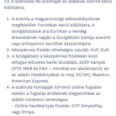
7.3. A Szerződő fél számláját az alábbiak szerint kerül
kiállításra:
A számla a magyarországi adószabályoknak
megfelelően Forintban kerül kiállításra. A
szolgáltatások ára Euróban a vendég
érkezésének napján a Szolgáltató bankja szerinti
napi árfolyamon kerülhet átszámításra.
Készpénzes fizetés lehetséges valutái: HUF, EUR
A Szolgáltató a készpénzes fizetésen kívül
elfogad előzetes banki átutalást, SZÉP kártyát
(OTP, MKB és K&H – mindhárom alszámláról) és
az alábbi hitelkártyákat is: Visa, EC/MC, Maestro,
American Express.
A szálloda honlapján történő online foglalás
esetén a foglalás értékének kiegyenlítése az
alábbi módokon lehetséges:
- Online bankkártyás fizetés: OTP SimplePay,
vagy Stripe.