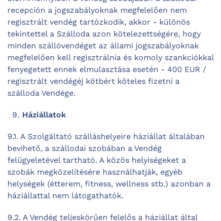
recepción a jogszabályoknak megfelelően nem
regisztrált vendég tartózkodik, akkor - különös
tekintettel a Szálloda azon kötelezettségére, hogy
minden szállóvendéget az állami jogszabályoknak
megfelelően kell regisztrálnia és komoly szankciókkal
fenyegetett ennek elmulasztása esetén - 400 EUR /
regisztrált vendégéj kötbért köteles fizetni a
szálloda Vendége.
Háziállatok
9.1. A Szolgáltató szálláshelyeire háziállat általában
bevihető, a szállodai szobában a Vendég
felügyeletével tartható. A közös helyiségeket a
szobák megközelítésére használhatják, egyéb
helységek (étterem, fitness, wellness stb.) azonban a
háziállattal nem látogathatók.
9.2. A Vendég teljeskörűen felelős a háziállat által