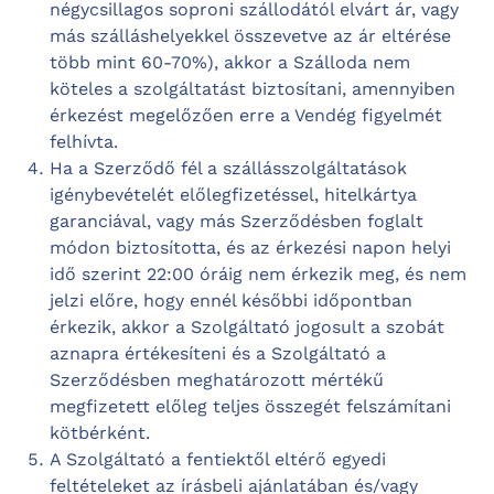
négycsillagos soproni szállodától elvárt ár, vagy
más szálláshelyekkel összevetve az ár eltérése
több mint 60-70%), akkor a Szálloda nem
köteles a szolgáltatást biztosítani, amennyiben
érkezést megelőzően erre a Vendég figyelmét
felhívta.
Ha a Szerződő fél a szállásszolgáltatások
igénybevételét előlegfizetéssel, hitelkártya
garanciával, vagy más Szerződésben foglalt
módon biztosította, és az érkezési napon helyi
idő szerint 22:00 óráig nem érkezik meg, és nem
jelzi előre, hogy ennél későbbi időpontban
érkezik, akkor a Szolgáltató jogosult a szobát
aznapra értékesíteni és a Szolgáltató a
Szerződésben meghatározott mértékű
megfizetett előleg teljes összegét felszámítani
kötbérként.
A Szolgáltató a fentiektől eltérő egyedi
feltételeket az írásbeli ajánlatában és/vagy