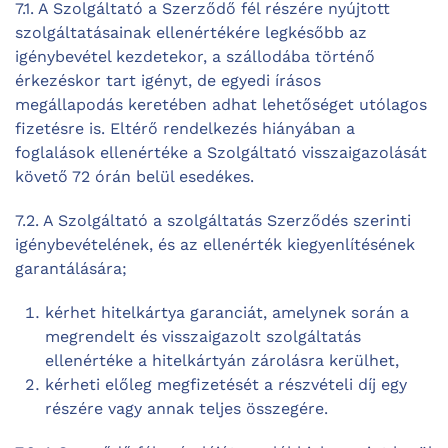
7.1. A Szolgáltató a Szerződő fél részére nyújtott
szolgáltatásainak ellenértékére legkésőbb az
igénybevétel kezdetekor, a szállodába történő
érkezéskor tart igényt, de egyedi írásos
megállapodás keretében adhat lehetőséget utólagos
fizetésre is. Eltérő rendelkezés hiányában a
foglalások ellenértéke a Szolgáltató visszaigazolását
követő 72 órán belül esedékes.
7.2. A Szolgáltató a szolgáltatás Szerződés szerinti
igénybevételének, és az ellenérték kiegyenlítésének
garantálására;
kérhet hitelkártya garanciát, amelynek során a
megrendelt és visszaigazolt szolgáltatás
ellenértéke a hitelkártyán zárolásra kerülhet,
kérheti előleg megfizetését a részvételi díj egy
részére vagy annak teljes összegére.