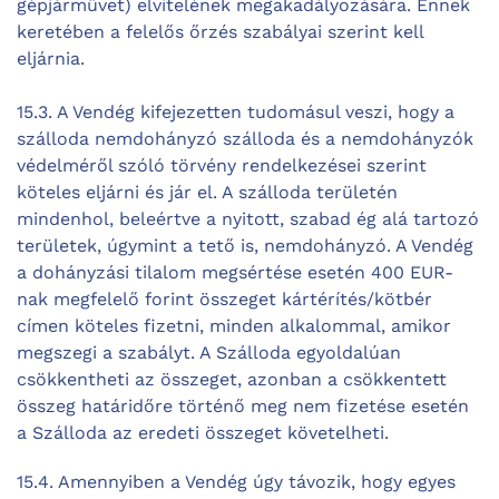
gépjárművet) elvitelének megakadályozására. Ennek
keretében a felelős őrzés szabályai szerint kell
eljárnia.
15.3. A Vendég kifejezetten tudomásul veszi, hogy a
szálloda nemdohányzó szálloda és a nemdohányzók
védelméről szóló törvény rendelkezései szerint
köteles eljárni és jár el. A szálloda területén
mindenhol, beleértve a nyitott, szabad ég alá tartozó
területek, úgymint a tető is, nemdohányzó. A Vendég
a dohányzási tilalom megsértése esetén 400 EUR-
nak megfelelő forint összeget kártérítés/kötbér
címen köteles fizetni, minden alkalommal, amikor
megszegi a szabályt. A Szálloda egyoldalúan
csökkentheti az összeget, azonban a csökkentett
összeg határidőre történő meg nem fizetése esetén
a Szálloda az eredeti összeget követelheti.
15.4. Amennyiben a Vendég úgy távozik, hogy egyes