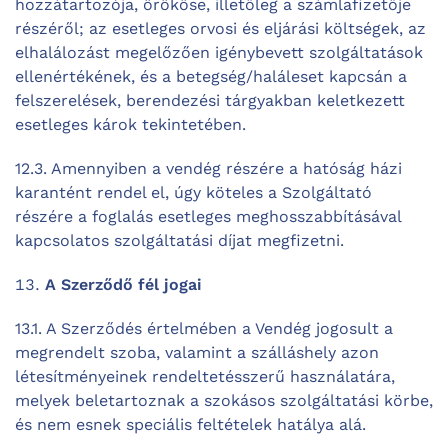
hozzátartozója, örököse, illetőleg a számlafizetője
részéről; az esetleges orvosi és eljárási költségek, az
elhalálozást megelőzően igénybevett szolgáltatások
ellenértékének, és a betegség/haláleset kapcsán a
felszerelések, berendezési tárgyakban keletkezett
esetleges károk tekintetében.
12.3. Amennyiben a vendég részére a hatóság házi
karantént rendel el, úgy köteles a Szolgáltató
részére a foglalás esetleges meghosszabbításával
kapcsolatos szolgáltatási díjat megfizetni.
A Szerződő fél jogai
13.1. A Szerződés értelmében a Vendég jogosult a
megrendelt szoba, valamint a szálláshely azon
létesítményeinek rendeltetésszerű használatára,
melyek beletartoznak a szokásos szolgáltatási körbe,
és nem esnek speciális feltételek hatálya alá.