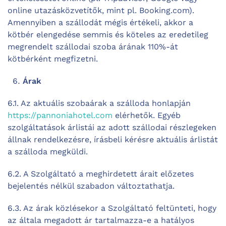
online utazásközvetítők, mint pl. Booking.com).
Amennyiben a szállodát mégis értékeli, akkor a
kötbér elengedése semmis és köteles az eredetileg
megrendelt szállodai szoba árának 110%-át
kötbérként megfizetni.
Árak
6.1. Az aktuális szobaárak a szálloda honlapján
https://pannoniahotel.com
elérhetők. Egyéb
szolgáltatások árlistái az adott szállodai részlegeken
állnak rendelkezésre, írásbeli kérésre aktuális árlistát
a szálloda megküldi.
6.2. A Szolgáltató a meghirdetett árait előzetes
bejelentés nélkül szabadon változtathatja.
6.3. Az árak közlésekor a Szolgáltató feltünteti, hogy
az általa megadott ár tartalmazza-e a hatályos