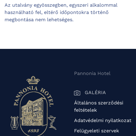
Az utalvány egyösszegben, egyszeri alkalommal
használható fel, eltérő időpontokra történő
megbontása nem lehetséges.
Pannonia Hotel
GALÉRIA
Általános szerződési
feltételek
Adatvédelmi nyilatkozat
Felügyeleti szervek