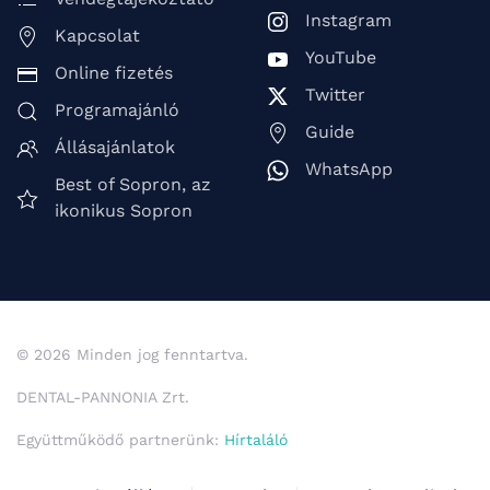
Instagram
Kapcsolat
YouTube
Online fizetés
Twitter
Programajánló
Guide
Állásajánlatok
WhatsApp
Best of Sopron, az
ikonikus Sopron
© 2026 Minden jog fenntartva.
DENTAL-PANNONIA Zrt.
Együttműködő partnerünk:
Hírtaláló