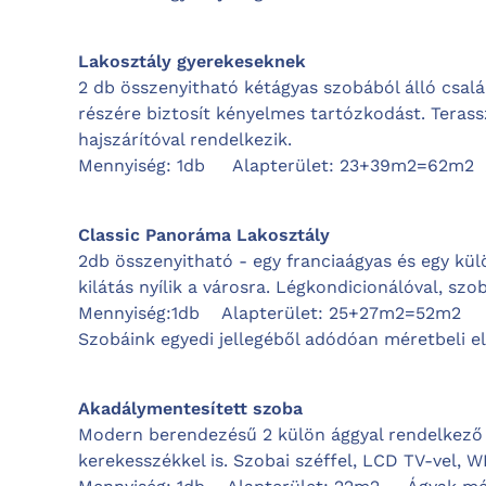
Lakosztály gyerekeseknek
2 db összenyitható kétágyas szobából álló család
részére biztosít kényelmes tartózkodást. Terassz
hajszárítóval rendelkezik.
Mennyiség: 1db
Alapterület: 23+39m2=62
Classic Panoráma Lakosztály
2db összenyitható - egy franciaágyas és egy kü
kilátás nyílik a városra. Légkondicionálóval, szo
Mennyiség:1db
Alapterület: 25+27m2=52m
Szobáink egyedi jellegéből adódóan méretbeli e
Akadálymentesített szoba
Modern berendezésű 2 külön ággyal rendelkező 
kerekesszékkel is. Szobai széffel, LCD TV-vel, WI