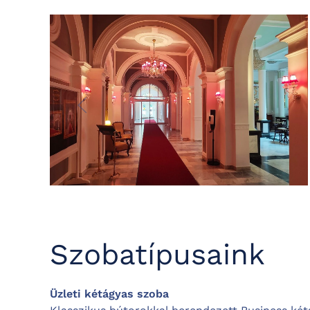
Szobatípusaink
Üzleti kétágyas szoba