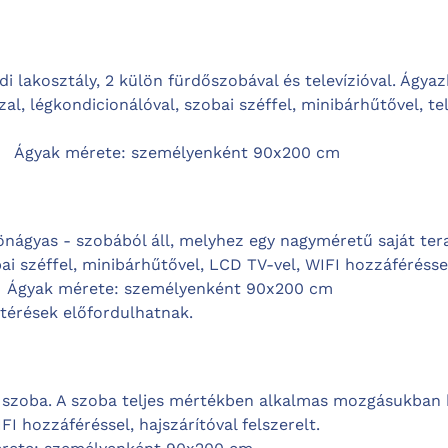
i lakosztály, 2 külön fürdőszobával és televízióval. Ágya
al, légkondicionálóval, szobai széffel, minibárhűtővel, te
m2
Ágyak mérete: személyenként 90x200 cm
lönágyas - szobából áll, melyhez egy nagyméretű saját te
bai széffel, minibárhűtővel, LCD TV-vel, WIFI hozzáféréssel
2
Ágyak mérete:
személyenként
90x200 cm
ltérések előfordulhatnak.
szoba. A szoba teljes mértékben alkalmas mozgásukban k
FI hozzáféréssel, hajszárítóval felszerelt.