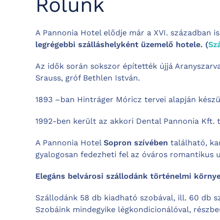
Rólunk
A Pannonia Hotel elődje már a XVI. században i
legrégebbi szálláshelyként üzemelő hotele. (
Szá
Az idők során sokszor építették újjá Aranyszar
Srauss, gróf Bethlen István.
1893 –ban Hintráger Móricz tervei alapján készü
1992-ben került az akkori Dental Pannonia Kft. 
A Pannonia Hotel
Sopron szívében
található, ka
gyalogosan fedezheti fel az óváros romantikus ut
Elegáns belvárosi szállodánk történelmi körny
Szállodánk 58 db kiadható szobával, ill. 60 db 
Szobáink mindegyike légkondicionálóval, részben