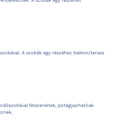
 rendelkeznek.
A szobák egy részéhez
őszobával. A szobák egy részéhez balkon/terasz
ürdőszobával felszereltek, pótágyazhatóak.
eznek.