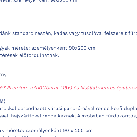
rete: személyenként 90x200 cm
ánk standard részén, kádas vagy tusolóval felszerelt für
yak mérete: személyenként 90x200 cm
ltérések előfordulhatnak.
rny
893 Prémium felnőttbarát (16+) és kisállatmentes épületsz
UM)
orokkal berendezett városi panorámával rendelkező dupla
sel, hajszárítóval rendelkeznek. A szobában fürdőköntös, 
ak mérete: személyenként 90 x 200 cm