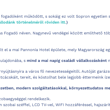
s fogadóként működött, s sokáig ez volt Sopron egyetlen 
llodánk történelméről röviden itt.
)
vas Fogadó néven. Nagynevű vendégei között említhető töb
lt el a mai Pannonia Hotel épülete, mely Magyarország eg
tulajdonába, s
mind a mai napig családi vállalkozásként
m
rnyújtásnyira a város fő nevezetességeitől. Autóját gará
cácskáit, tereit, és kóstolhat bele legjobb éttermeink íze
ezetben, modern szolgáltatásokkal, környezettudatos me
szobaegységgel rendelkezik.
 szobai széffel, LCD TV-vel, WIFI hozzáféréssel, hajszárít