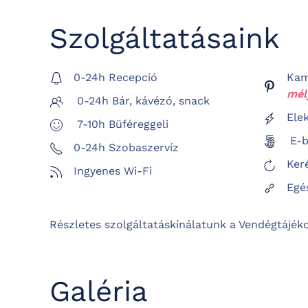
Szolgáltatásaink
0-24h Recepció
Kam
mél
0-24h Bár, kávézó, snack
Ele
7-10h Büféreggeli
E-b
0-24h Szobaszervíz
Ker
Ingyenes Wi-Fi
Egé
Részletes szolgáltatáskínálatunk a Vendégtájé
Galéria