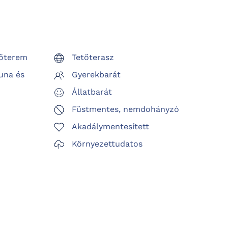
zőterem
Tetőterasz
una és
Gyerekbarát
Állatbarát
Füstmentes, nemdohányzó
Akadálymentesített
Környezettudatos