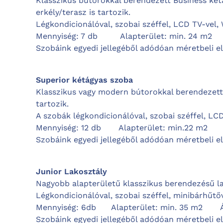
Klasszikus bútorokkal berendezett Business két
erkély/terasz is tartozik.
L
égkondicionálóval, szobai széffel, LCD TV-vel, 
Mennyiség: 7 db Alapterület: min. 24 m2
Szobáink egyedi jellegéből adódóan méretbeli e
Superior kétágyas szoba
Klasszikus vagy modern bútorokkal berendezett 
tartozik.
A szobák légkondicionálóval, szobai széffel, LCD
Mennyiség: 12 db
Alapterület: min.22 
Szobáink egyedi jellegéből adódóan méretbeli e
Junior Lakosztály
Nagyobb alapterületű klasszikus berendezésű la
Légkondicionálóval, szobai széffel, minibárhűtőv
Mennyiség: 6db
Alapterület: min. 35 m2
Szobáink egyedi jellegéből adódóan méretbeli e