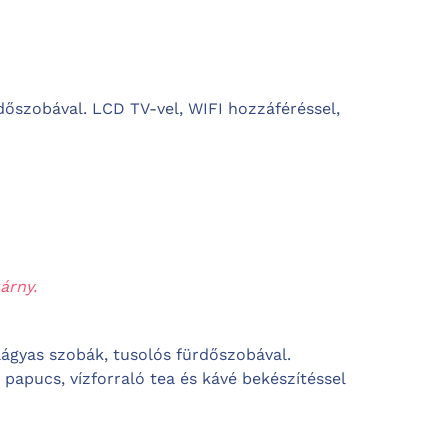
dőszobával. LCD TV-vel, WIFI hozzáféréssel,
árny.
ágyas szobák, tusolós fürdőszobával.
papucs, vízforraló tea és kávé bekészítéssel