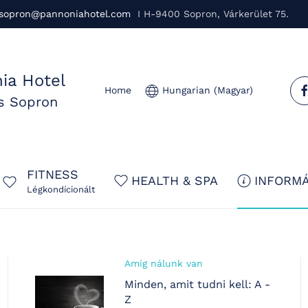
sopron@pannoniahotel.com
I H-9400 Sopron, Várkerület 75.
ia Hotel
Home
Hungarian (Magyar)
us Sopron
FITNESS
HEALTH & SPA
INFORMÁ
Légkondícionált
Amíg nálunk van
Minden, amit tudni kell: A -
Z