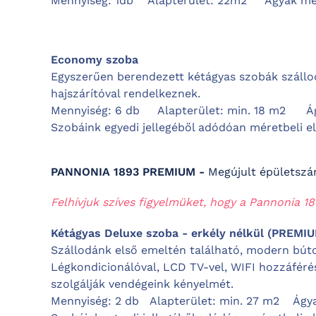
Mennyiség: 1db
Alapterület: 22m2
Ágyak mé
Economy szoba
Egyszerűen berendezett kétágyas szobák szállod
hajszárítóval rendelkeznek.
Mennyiség: 6 db Alapterület: min. 18 m2 Ág
Szobáink egyedi jellegéből adódóan méretbeli e
PANNONIA 1893 PREMIUM -
Megújult épületszá
Felhívjuk szíves figyelmüket, hogy a Pannonia 1
Kétágyas Deluxe szoba - erkély nélkül (PREMI
Szállodánk első emeltén található, modern bút
Légkondicionálóval, LCD TV-vel, WIFI hozzáférés
szolgálják vendégeink kényelmét.
Mennyiség: 2 db Alapterület: min. 27 m2 Ágy