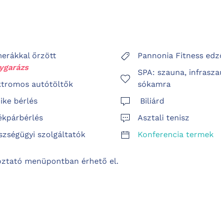
erákkal őrzött
Pannonia Fitness ed
ygarázs
SPA: szauna, infrasza
ktromos autótöltők
sókamra
ike bérlés
Biliárd
ékpárbérlés
Asztali tenisz
szségügyi szolgáltatók
Konferencia termek
koztató menüpontban érhető el.