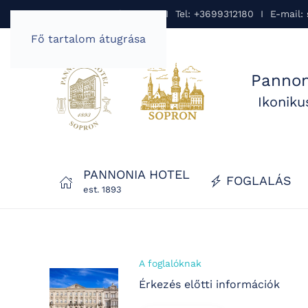
Pannonia Hotel Sopron I Tel: +3699312180 I E-mail:
Fő tartalom átugrása
Pannon
Ikonik
PANNONIA HOTEL
FOGLALÁS
est. 1893
A foglalóknak
Érkezés előtti információk