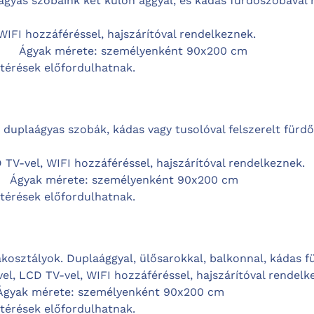
ágyas szobáink két külön ággyal, és kádas fürdőszobával
WIFI hozzáféréssel, hajszárítóval rendelkeznek.
 Ágyak mérete: személyenként 90x200 cm
ltérések előfordulhatnak.
duplaágyas szobák, kádas vagy tusolóval felszerelt fürd
 TV-vel, WIFI hozzáféréssel, hajszárítóval rendelkeznek.
m2
Ágyak mérete:
személyenként
90x200 cm
ltérések előfordulhatnak.
kosztályok. Duplaággyal, ülősarokkal, balkonnal, kádas f
el, LCD TV-vel, WIFI hozzáféréssel, hajszárítóval rendelk
Ágyak mérete:
személyenként
90x200 cm
ltérések előfordulhatnak.