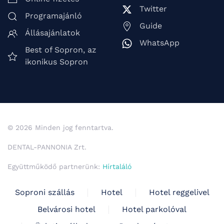
Twitter
Programajánló
Guide
Állásajánlatok
WhatsApp
Best of Sopron, az
ikonikus Sopron
© 2026 Minden jog fenntartva.
DENTAL-PANNONIA Zrt.
Együttműködő partnerünk:
Hírtaláló
Soproni szállás
Hotel
Hotel reggelivel
Belvárosi hotel
Hotel parkolóval