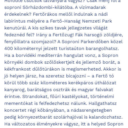
Hófödte csúcsok látványára vágysz? Csak menj föl a
soproni Sörházdombi-kilátóba. A vízimadarak
érdekelnek? Fertőrákos mellől indulnak a nádi
labirintus mélyére a Fertő-Hanság Nemzeti Park
kenutúrái. A kis szikes tavak jellegzetes világát
fedeznéd fel? Irány a Fertőzug! Fák harsogó zöldjére,
fenyőillatra szomjazol? A Soproni Parkerdőben közel
400 kilométernyi jelzett turistaúton barangolhatsz.
Ha a borvidéki mediterrán hangulat vonz, a Sopron
környéki dombok szőlőskertjeit és jellemző borát, a
kékfrankost dűlőtúrákon is megismerheted. Akkor is
jó helyen jársz, ha szeretsz bicajozni – a Fertő tó
körül több száz kilométeres kerékpáros úthálózat
kanyarog, barátságos osztrák és magyar falvakat
érintve. Strandokat, főúri kastélyokat, történelmi
mementókat is felfedezhetsz nálunk. Hallgathatsz
koncertet régi kőbányában, a nádasrengetegben
pedig környezetbarát szolárhajóval is kalandozhatsz.
Ha változatos élményekre vágysz, itt a helyed Sopron