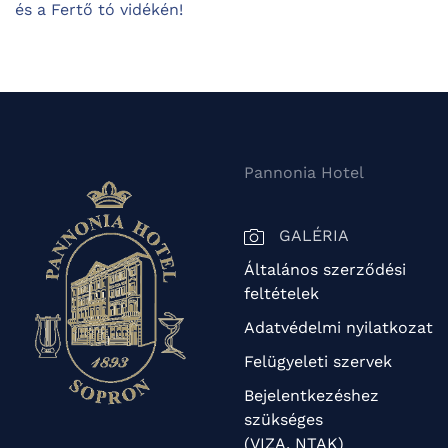
és a Fertő tó vidékén!
Pannonia Hotel
GALÉRIA
Általános szerződési
feltételek
Adatvédelmi nyilatkozat
Felügyeleti szervek
Bejelentkezéshez
szükséges
(VIZA, NTAK)