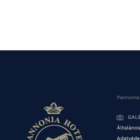
Pannonia
GAL
Általános
Adatvédel