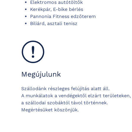
Elektromos autótöltők
Kerékpár, E-bike bérlés
Pannonia Fitness edzőterem
Biliárd, a
sztali tenisz
Megújulunk
Szállodánk részleges felújítás alatt áll.
A munkálatok a vendégektől elzárt területeken,
a szállodai szobáktól távol történnek.
Megértésüket köszönjük.