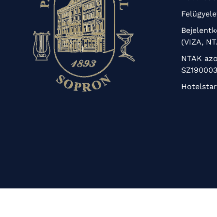
Felügyele
Bejelent
(VIZA, N
NTAK azo
SZ190003
Hotelstar