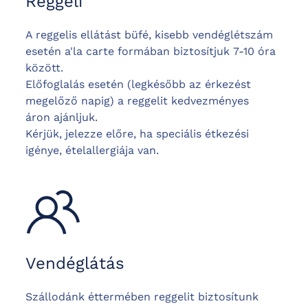
Reggeli
A reggelis ellátást büfé, kisebb vendéglétszám
esetén a'la carte formában biztosítjuk 7-10 óra
között.
Előfoglalás esetén (legkésőbb az érkezést
megelőző napig) a reggelit kedvezményes
áron ajánljuk.
Kérjük, jelezze előre, ha speciális étkezési
igénye, ételallergiája van.
Vendéglátás
Szállodánk éttermében reggelit biztosítunk