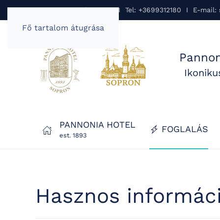
Pannonia Hotel Sopron I Tel: +3699312180 I E-mail:
Fő tartalom átugrása
Pannon
Ikonik
PANNONIA HOTEL
FOGLALÁS
est. 1893
Hasznos informáci