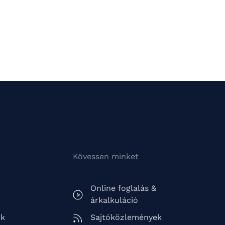
Kövessen minket
Online foglalás &
árkalkuláció
ók
Sajtóközlemények