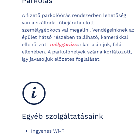
Parkolás
A fizető parkolóórás rendszerben lehetőség
van a szálloda főbejárata előtt
személygépkocsival megállni. Vendégeinknek az
épület hátsó részében található, kamerákkal
ellenőrzött
mélygarázs
unkat ajánljuk, felár
ellenében. A parkolóhelyek száma korlátozott,
így javasoljuk előzetes foglalását.
Egyéb szolgáltatásaink
Ingyenes Wi-Fi