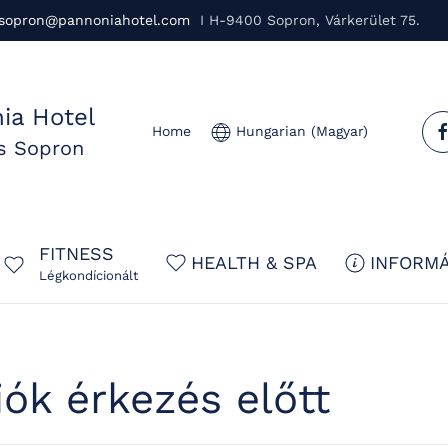
sopron@pannoniahotel.com
I H-9400 Sopron, Várkerület 75.
ia Hotel
Home
Hungarian (Magyar)
us Sopron
FITNESS
HEALTH & SPA
INFORMÁ
Légkondícionált
ók érkezés előtt