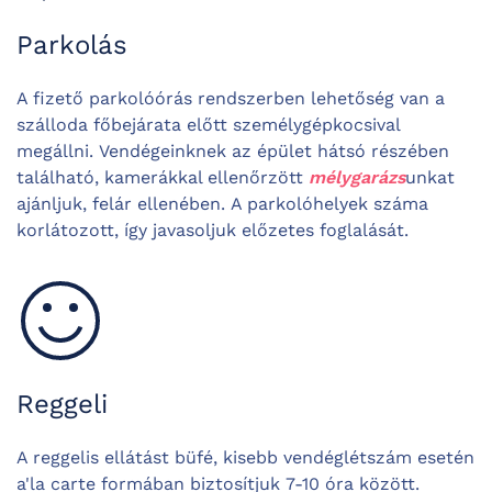
Parkolás
A fizető parkolóórás rendszerben lehetőség van a
szálloda főbejárata előtt személygépkocsival
megállni. Vendégeinknek az épület hátsó részében
található, kamerákkal ellenőrzött
mélygarázs
unkat
ajánljuk, felár ellenében. A parkolóhelyek száma
korlátozott, így javasoljuk előzetes foglalását.
Reggeli
A reggelis ellátást büfé, kisebb vendéglétszám esetén
a'la carte formában biztosítjuk 7-10 óra között.