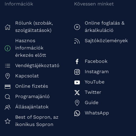
Információk
Kövessen minket
Rólunk (szobák,
Online foglalás &
szolgáltatások)
árkalkuláció
Hasznos
Sajtóközlemények
információk
érkezés előtt
Facebook
Vendégtájékoztató
Instagram
Kapcsolat
YouTube
Online fizetés
Twitter
Programajánló
Guide
Állásajánlatok
WhatsApp
Best of Sopron, az
ikonikus Sopron