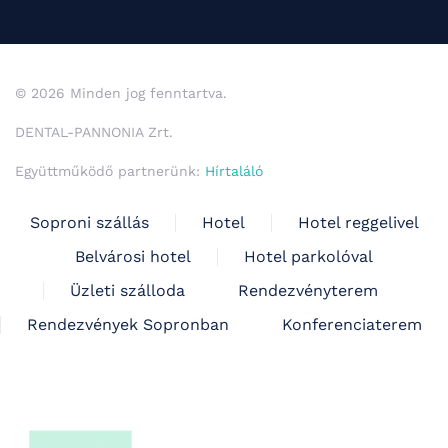
© 2026 Minden jog fenntartva.
DENTAL-PANNONIA Zrt.
Együttműködő partnerünk:
Hírtaláló
Soproni szállás
Hotel
Hotel reggelivel
Belvárosi hotel
Hotel parkolóval
Üzleti szálloda
Rendezvényterem
Rendezvények Sopronban
Konferenciaterem