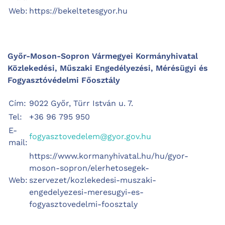
Web:
https://bekeltetesgyor.hu
Győr-Moson-Sopron Vármegyei Kormányhivatal
Közlekedési, Műszaki Engedélyezési, Mérésügyi és
Fogyasztóvédelmi Főosztály
Cím:
9022 Győr, Türr István u. 7.
Tel:
+36 96 795 950
E-
fogyasztovedelem@gyor.gov.hu
mail:
https://www.kormanyhivatal.hu/hu/gyor-
moson-sopron/elerhetosegek-
Web:
szervezet/kozlekedesi-muszaki-
engedelyezesi-meresugyi-es-
fogyasztovedelmi-foosztaly