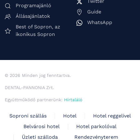
Twitter
Programajánló
Guide
Állásajánlatok
WhatsApp
Best of Sopron, az
ikonikus Sopron
© 2026 Minden jog fenntartva.
DENTAL-PANNONIA Zrt.
Együttműködő partnerünk:
Hírtaláló
Soproni szállás
Hotel
Hotel reggelivel
Belvárosi hotel
Hotel parkolóval
Üzleti szálloda
Rendezvényterem