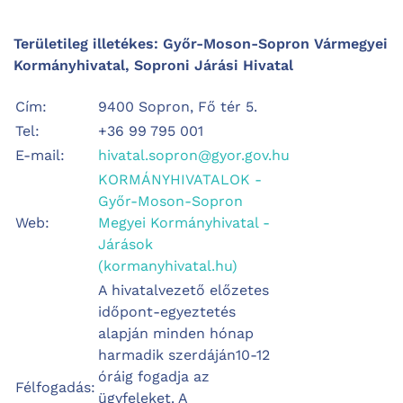
Területileg illetékes: Győr-Moson-Sopron Vármegyei
Kormányhivatal, Soproni Járási Hivatal
Cím:
9400 Sopron, Fő tér 5.
Tel:
+36 99 795 001
E-mail:
hivatal.sopron@gyor.gov.hu
KORMÁNYHIVATALOK -
Győr-Moson-Sopron
Web:
Megyei Kormányhivatal -
Járások
(kormanyhivatal.hu)
A hivatalvezető előzetes
időpont-egyeztetés
alapján minden hónap
harmadik szerdáján10-12
óráig fogadja az
Félfogadás:
ügyfeleket. A