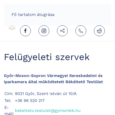
HOME
HUNGARIAN (MAGYAR)
Fő tartalom átugrása
Felügyeleti szervek
Győr-Moson-Sopron Vármegyei Kereskedelmi és
Iparkamara által működtetett Békéltető Testület
Cím:
9021 Győr, Szent István út 10/A
Tel:
+36 96 520 217
E-
bekelteto.testulet@gymsmkik.hu
mail: