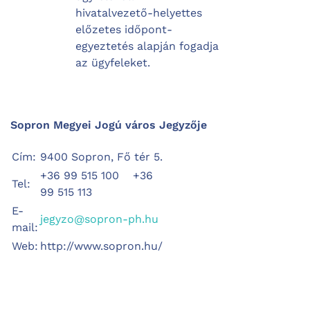
hivatalvezető-helyettes
előzetes időpont-
egyeztetés alapján fogadja
az ügyfeleket.
Sopron Megyei Jogú város Jegyzője
Cím:
9400 Sopron, Fő tér 5.
+36 99 515 100 +36
Tel:
99 515 113
E-
jegyzo@sopron-ph.hu
mail:
Web:
http://www.sopron.hu/