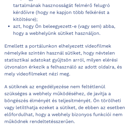
tartalmának hasznosságát felmérő felugró
kérdőívre (hogy ne kapjon több felkérést a
kitöltésre);
azt, hogy Ön beleegyezett-e (vagy sem) abba,
hogy a webhelyünk sütiket használjon.
Emellett a portálunkon elhelyezett videofilmek
némelyike szintén használ sütiket, hogy névtelen
statisztikai adatokat gyűjtsön arról, milyen elérési
útvonalon érkezik a felhasználó az adott oldalra, és
mely videofilmeket nézi meg.
A sütiknek az engedélyezése nem feltétlenül
szükséges a webhely működéséhez, de javítja a
böngészés élményét és teljesítményét. Ön törölheti
vagy letilthatja ezeket a sütiket, de ebben az esetben
előfordulhat, hogy a webhely bizonyos funkciói nem
működnek rendeltetésszerűen.