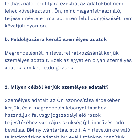
fejlhasználói profiljára ezekből az adatokból nem
lehet következtetni. Ön, mint magánfelhasználó,
teljesen névtelen marad. Ezen felül böngészését nem
követjük nyomon.
b. Feldolgozásra kerülő személyes adatok
Megrendelésnél, hírlevél feliratkozásánál kérjük
személyes adatait. Ezek az egyetlen olyan személyes
adatok, amiket feldolgozunk.
2. Milyen célból kérjük személyes adatait?
Személyes adatait az Ön azonosítása érdekében
kérjük, és a megrendelés lebonyolításához
használjuk fel vagy jogszabályi előírások
teljesítéséhez van rájuk szükség (pl. iparűzési adó
bevallás, BM nyilvántartás, stb.). A hírlevelünkre való
feliratkozáskor adatait hírlevél listánkon rögzítjük.