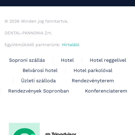
© 2026 Minden jog fenntartva.
DENTAL-PANNONIA Zrt.
Együttműködő partnerünk:
Hírtaláló
Soproni szállás
Hotel
Hotel reggelivel
Belvárosi hotel
Hotel parkolóval
Üzleti szálloda
Rendezvényterem
Rendezvények Sopronban
Konferenciaterem