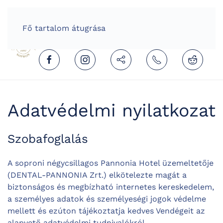
HOME
HUNGARIAN (MAGYAR)
Fő tartalom átugrása
Adatvédelmi nyilatkozat
Szobafoglalás
A soproni négycsillagos Pannonia Hotel üzemeltetője
(DENTAL-PANNONIA Zrt.) elkötelezte magát a
biztonságos és megbízható internetes kereskedelem,
a személyes adatok és személyeségi jogok védelme
mellett és ezúton tájékoztatja kedves Vendégeit az
alapvető adatvédelmi tudnivalókról.