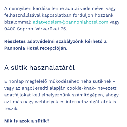
Amennyiben kérdése lenne adatai védelmével vagy
felhasználásával kapcsolatban forduljon hozzánk
bizalommal:
adatvedelem@pannoniahotel.com
vagy
9400 Sopron, Várkerüket 75.
Részletes adatvédelmi szabályzónk kérhető a
Pannonia Hotel recepcióján
.
A sütik használatáról
E honlap megfelelő működéséhez néha sütiknek -
vagy az angol eredti alapján cookie-knak- nevezett
adatfájlokat kell elhelyeznünk számítógépén, ahogy
azt más nagy webhelyek és internetszolgáltatók is
teszik.
Mik is azok a sütik?