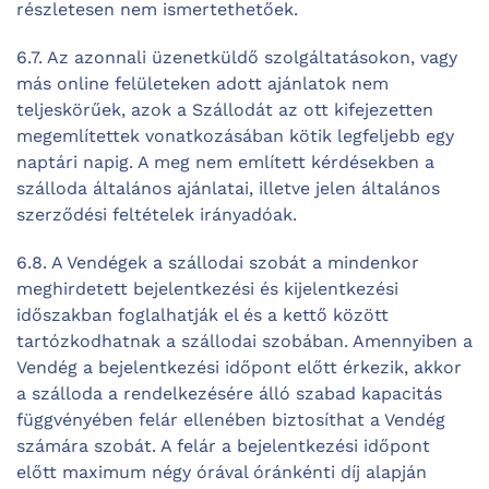
részletesen nem ismertethetőek.
6.7. Az azonnali üzenetküldő szolgáltatásokon, vagy
más online felületeken adott ajánlatok nem
teljeskörűek, azok a Szállodát az ott kifejezetten
megemlítettek vonatkozásában kötik legfeljebb egy
naptári napig. A meg nem említett kérdésekben a
szálloda általános ajánlatai, illetve jelen általános
szerződési feltételek irányadóak.
6.8. A Vendégek a szállodai szobát a mindenkor
meghirdetett bejelentkezési és kijelentkezési
időszakban foglalhatják el és a kettő között
tartózkodhatnak a szállodai szobában. Amennyiben a
Vendég a bejelentkezési időpont előtt érkezik, akkor
a szálloda a rendelkezésére álló szabad kapacitás
függvényében felár ellenében biztosíthat a Vendég
számára szobát. A felár a bejelentkezési időpont
előtt maximum négy órával óránkénti díj alapján