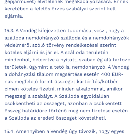
gépjárművet) elvitelének megakadályozására. Ennek
keretében a felelős őrzés szabályai szerint kell
eljárnia.
15.3. A Vendég kifejezetten tudomásul veszi, hogy a
szálloda nemdohányzó szálloda és a nemdohányzók
védelméről szóló törvény rendelkezései szerint
köteles eljárni és jár el. A szálloda területén
mindenhol, beleértve a nyitott, szabad ég alá tartozó
területek, úgymint a tető is, nemdohányzó. A Vendég
a dohányzási tilalom megsértése esetén 400 EUR-
nak megfelelő forint összeget kártérítés/kötbér
címen köteles fizetni, minden alkalommal, amikor
megszegi a szabályt. A Szálloda egyoldalúan
csökkentheti az összeget, azonban a csökkentett
összeg határidőre történő meg nem fizetése esetén
a Szálloda az eredeti összeget követelheti.
15.4. Amennyiben a Vendég úgy távozik, hogy egyes