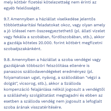
mely kötbér fizetési kötelezettség nem érinti az
egyéb felelősségét.
9.7. Amennyiben a háziállat viselkedése jelentős
többlettakarítási feladatokat okoz, vagy olyan amely
a jó ízléssel nem összeegyeztethető (pl. állati vizelet
vagy fekália a szobában, fürdőszobában, stb.), akkor
a gazdája köteles 20.000. forint kötbért megfizetni
szobaéjszakánként.
9.8. Amennyiben a háziállat a szoba vendégei vagy
gazdájának többszöri felszólítása ellenére is
panaszos szállodavendégeket eredményez (pl.
folyamatosan ugat, nyávog, a szállodában "végzi a
dolgát", vicsorog, stb.), akkor a Szálloda
kompenzáció felajánlása nélkül jogosult a vendégtől
a szálláshely szolgáltatást megtagadni és ebben az
esetben a szálloda vendég nem jogosult a lefoglalt
szoba árának visszatérítésére.