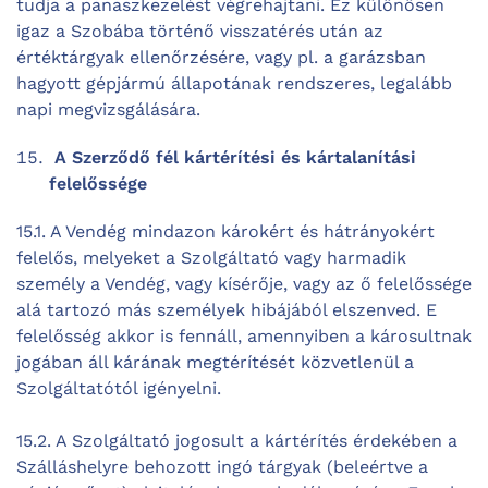
tudja a panaszkezelést végrehajtani. Ez különösen
igaz a Szobába történő visszatérés után az
értéktárgyak ellenőrzésére, vagy pl. a garázsban
hagyott gépjármú állapotának rendszeres, legalább
napi megvizsgálására.
A Szerződő fél kártérítési és kártalanítási
felelőssége
15.1. A Vendég mindazon károkért és hátrányokért
felelős, melyeket a Szolgáltató vagy harmadik
személy a Vendég, vagy kísérője, vagy az ő felelőssége
alá tartozó más személyek hibájából elszenved. E
felelősség akkor is fennáll, amennyiben a károsultnak
jogában áll kárának megtérítését közvetlenül a
Szolgáltatótól igényelni.
15.2. A Szolgáltató jogosult a kártérítés érdekében a
Szálláshelyre behozott ingó tárgyak (beleértve a