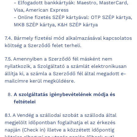
- Elfogadott bankkártyák: Maestro, MasterCard,
Visa, American Express
- Online fizetés SZÉP kártyával: OTP SZÉP kártya,
MKB SZÉP kártya, K&H SZÉP kártya
7.4. Bármely fizetési mód alkalmazásával kapcsolatos
költség a Szerződő felet terheli.
7.5. Amennyiben a Szerződő fél másként nem
nyilatkozik, a Szolgáltató a számlát elektronikusan
állítja ki, a számla a Szerződő fél által megadott e-
mailcímre kerül megküldésre.
A szolgáltatás igénybevételének módja és
feltételei
8.1. A Vendég a szállodai szobát a szálloda által
megjelölt időpontban foglalhatja el az érkezés
napján (Check in) illetve a közzétett időpontig