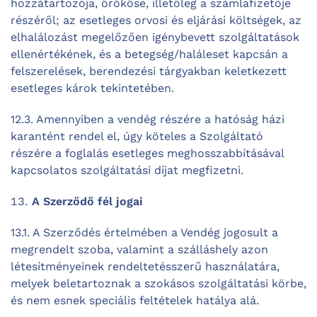
hozzátartozója, örököse, illetőleg a számlafizetője
részéről; az esetleges orvosi és eljárási költségek, az
elhalálozást megelőzően igénybevett szolgáltatások
ellenértékének, és a betegség/haláleset kapcsán a
felszerelések, berendezési tárgyakban keletkezett
esetleges károk tekintetében.
12.3. Amennyiben a vendég részére a hatóság házi
karantént rendel el, úgy köteles a Szolgáltató
részére a foglalás esetleges meghosszabbításával
kapcsolatos szolgáltatási díjat megfizetni.
A Szerződő fél jogai
13.1. A Szerződés értelmében a Vendég jogosult a
megrendelt szoba, valamint a szálláshely azon
létesítményeinek rendeltetésszerű használatára,
melyek beletartoznak a szokásos szolgáltatási körbe,
és nem esnek speciális feltételek hatálya alá.