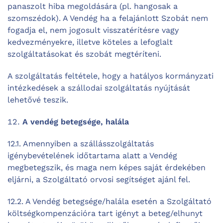
panaszolt hiba megoldására (pl. hangosak a
szomszédok). A Vendég ha a felajánlott Szobát nem
fogadja el, nem jogosult visszatérítésre vagy
kedvezményekre, illetve köteles a lefoglalt
szolgáltatásokat és szobát megtéríteni.
A szolgáltatás feltétele, hogy a hatályos kormányzati
intézkedések a szállodai szolgáltatás nyújtását
lehetővé teszik.
A vendég betegsége, halála
12.1. Amennyiben a szállásszolgáltatás
igénybevételének időtartama alatt a Vendég
megbetegszik, és maga nem képes saját érdekében
eljárni, a Szolgáltató orvosi segítséget ajánl fel.
12.2. A Vendég betegsége/halála esetén a Szolgáltató
költségkompenzációra tart igényt a beteg/elhunyt