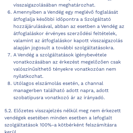
visszaigazolásában meghatározhat.
Amennyiben a Vendég egy meglévő foglalását
átfoglalja későbbi időpontra a Szolgáltató
hozzájárulásával, abban az esetben a Vendég az
átfoglaláskor érvényes szerződési feltételek,
valamint az átfoglaláskor kapott visszaigazolás
alapján jogosult a további szolgáltatásokra.
A Vendég a szolgáltatások igénybevétele
vonatkozásában az érkezést megelőzően csak
valószínűsíthető tényekre vonatkozóan nem
nyilatkozhat.
Utólagos elszámolás esetén, a channal
managerben található adott napra, adott
szobatípusra vonatkozó ár az irányadó.
5.2. Előzetes visszajelzés nélkül meg nem érkezett
vendégek esetében minden esetben a lefoglalt
szolgáltatások 100%-a kötbérként felszámításra
kerül.