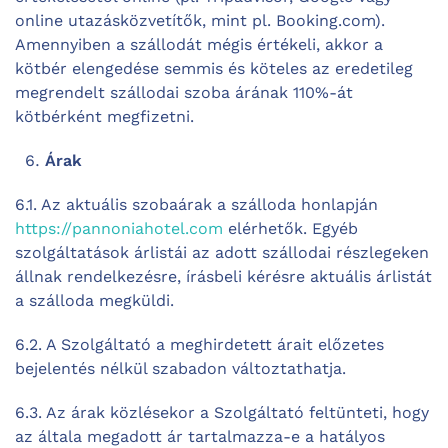
online utazásközvetítők, mint pl. Booking.com).
Amennyiben a szállodát mégis értékeli, akkor a
kötbér elengedése semmis és köteles az eredetileg
megrendelt szállodai szoba árának 110%-át
kötbérként megfizetni.
Árak
6.1. Az aktuális szobaárak a szálloda honlapján
https://pannoniahotel.com
elérhetők. Egyéb
szolgáltatások árlistái az adott szállodai részlegeken
állnak rendelkezésre, írásbeli kérésre aktuális árlistát
a szálloda megküldi.
6.2. A Szolgáltató a meghirdetett árait előzetes
bejelentés nélkül szabadon változtathatja.
6.3. Az árak közlésekor a Szolgáltató feltünteti, hogy
az általa megadott ár tartalmazza-e a hatályos