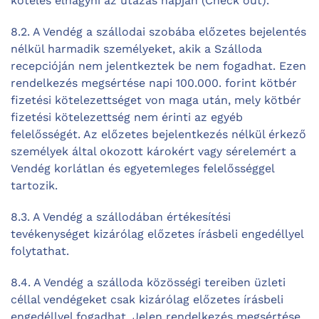
köteles elhagyni az utazás napján (Check out).
8.2. A Vendég a szállodai szobába előzetes bejelentés
nélkül harmadik személyeket, akik a Szálloda
recepcióján nem jelentkeztek be nem fogadhat. Ezen
rendelkezés megsértése napi 100.000. forint kötbér
fizetési kötelezettséget von maga után, mely kötbér
fizetési kötelezettség nem érinti az egyéb
felelősségét. Az előzetes bejelentkezés nélkül érkező
személyek által okozott károkért vagy sérelemért a
Vendég korlátlan és egyetemleges felelősséggel
tartozik.
8.3. A Vendég a szállodában értékesítési
tevékenységet kizárólag előzetes írásbeli engedéllyel
folytathat.
8.4. A Vendég a szálloda közösségi tereiben üzleti
céllal vendégeket csak kizárólag előzetes írásbeli
engedéllyel fogadhat. Jelen rendelkezés megsértése