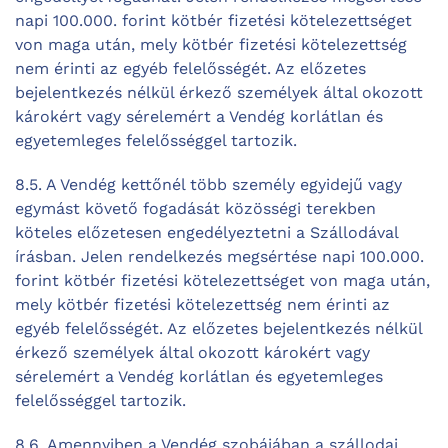
napi 100.000. forint kötbér fizetési kötelezettséget
von maga után, mely kötbér fizetési kötelezettség
nem érinti az egyéb felelősségét. Az előzetes
bejelentkezés nélkül érkező személyek által okozott
károkért vagy sérelemért a Vendég korlátlan és
egyetemleges felelősséggel tartozik.
8.5. A Vendég kettőnél több személy egyidejű vagy
egymást követő fogadását közösségi terekben
köteles előzetesen engedélyeztetni a Szállodával
írásban. Jelen rendelkezés megsértése napi 100.000.
forint kötbér fizetési kötelezettséget von maga után,
mely kötbér fizetési kötelezettség nem érinti az
egyéb felelősségét. Az előzetes bejelentkezés nélkül
érkező személyek által okozott károkért vagy
sérelemért a Vendég korlátlan és egyetemleges
felelősséggel tartozik.
8.6. Amennyiben a Vendég szobájában a szállodai