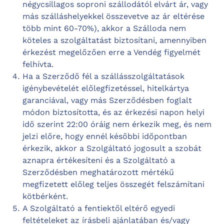
négycsillagos soproni szállodától elvárt ár, vagy
más szálláshelyekkel összevetve az ár eltérése
több mint 60-70%), akkor a Szálloda nem
köteles a szolgáltatást biztosítani, amennyiben
érkezést megelőzően erre a Vendég figyelmét
felhívta.
Ha a Szerződő fél a szállásszolgáltatások
igénybevételét előlegfizetéssel, hitelkártya
garanciával, vagy más Szerződésben foglalt
módon biztosította, és az érkezési napon helyi
idő szerint 22:00 óráig nem érkezik meg, és nem
jelzi előre, hogy ennél későbbi időpontban
érkezik, akkor a Szolgáltató jogosult a szobát
aznapra értékesíteni és a Szolgáltató a
Szerződésben meghatározott mértékű
megfizetett előleg teljes összegét felszámítani
kötbérként.
A Szolgáltató a fentiektől eltérő egyedi
feltételeket az írásbeli ajánlatában és/vagy