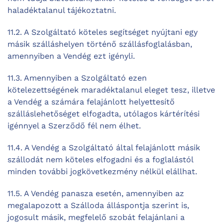
haladéktalanul tájékoztatni.
11.2. A Szolgáltató köteles segítséget nyújtani egy
másik szálláshelyen történő szállásfoglalásban,
amennyiben a Vendég ezt igényli.
11.3. Amennyiben a Szolgáltató ezen
kötelezettségének maradéktalanul eleget tesz, illetve
a Vendég a számára felajánlott helyettesítő
szálláslehetőséget elfogadta, utólagos kártérítési
igénnyel a Szerződő fél nem élhet.
11.4. A Vendég a Szolgáltató által felajánlott másik
szállodát nem köteles elfogadni és a foglalástól
minden további jogkövetkezmény nélkül elállhat.
11.5. A Vendég panasza esetén, amennyiben az
megalapozott a Szálloda álláspontja szerint is,
jogosult másik, megfelelő szobát felajánlani a