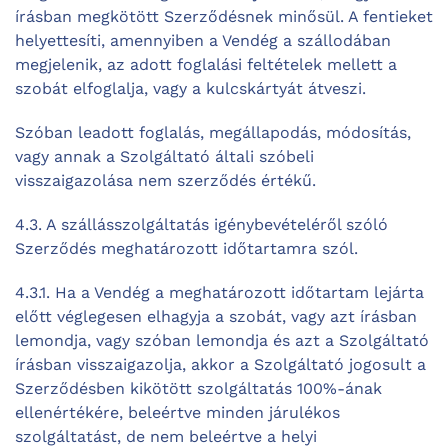
írásban megkötött Szerződésnek minősül. A fentieket
helyettesíti, amennyiben a Vendég a szállodában
megjelenik, az adott foglalási feltételek mellett a
szobát elfoglalja, vagy a kulcskártyát átveszi.
Szóban leadott foglalás, megállapodás, módosítás,
vagy annak a Szolgáltató általi szóbeli
visszaigazolása nem szerződés értékű.
4.3. A szállásszolgáltatás igénybevételéről szóló
Szerződés meghatározott időtartamra szól.
4.3.1. Ha a Vendég a meghatározott időtartam lejárta
előtt véglegesen elhagyja a szobát, vagy azt írásban
lemondja, vagy szóban lemondja és azt a Szolgáltató
írásban visszaigazolja, akkor a Szolgáltató jogosult a
Szerződésben kikötött szolgáltatás 100%-ának
ellenértékére, beleértve minden járulékos
szolgáltatást, de nem beleértve a helyi