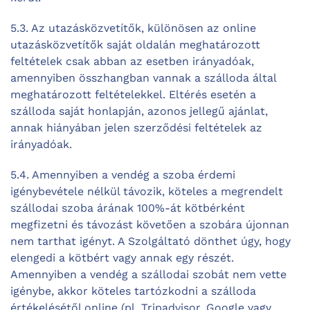
5.3. Az utazásközvetítők, különösen az online
utazásközvetítők saját oldalán meghatározott
feltételek csak abban az esetben irányadóak,
amennyiben összhangban vannak a szálloda által
meghatározott feltételekkel. Eltérés esetén a
szálloda saját honlapján, azonos jellegű ajánlat,
annak hiányában jelen szerződési feltételek az
irányadóak.
5.4. Amennyiben a vendég a szoba érdemi
igénybevétele nélkül távozik, köteles a megrendelt
szállodai szoba árának 100%-át kötbérként
megfizetni és távozást követően a szobára újonnan
nem tarthat igényt. A Szolgáltató dönthet úgy, hogy
elengedi a kötbért vagy annak egy részét.
Amennyiben a vendég a szállodai szobát nem vette
igénybe, akkor köteles tartózkodni a szálloda
értékelésétől online (pl. Tripadvisor, Google vagy