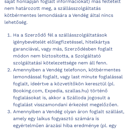
saját honlapján foglalt információkat) más feltételt
nem határozott meg, a szállásszolgáltatás
kötbérmentes lemondására a Vendég által nincs
lehetőség.
Ha a Szerződő fél a szállásszolgáltatások
igénybevételét előlegfizetéssel, hitelkártya
garanciával, vagy más, Szerződésben foglalt
módon nem biztosította, a Szolgáltató
szolgáltatási kötelezettsége nem áll fenn.
Amennyiben a Vendég telefonon, kötbérmentes
lemondással foglalt, vagy last minute foglalással
foglalt, ideértve a közvetítőkön keresztül (pl.
Booking.com, Expedia, szallas.hu) történő
foglalásokat is, akkor a Szálloda jogosult a
foglalást visszamondani érkezést megelőzően.
Amennyiben a Vendég olyan áron foglalt szállást,
amely egy laikus fogyasztó számára is
egyértelműen árazási hiba eredménye (pl. egy