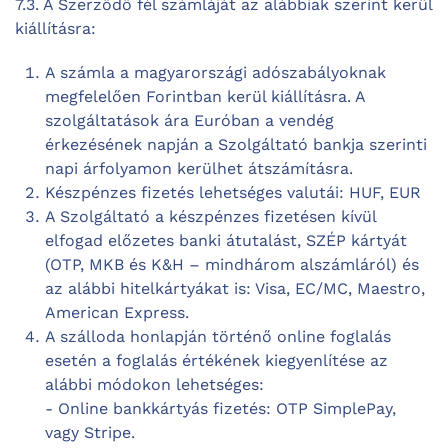
7.3. A Szerződő fél számláját az alábbiak szerint kerül
kiállításra:
A számla a magyarországi adószabályoknak
megfelelően Forintban kerül kiállításra. A
szolgáltatások ára Euróban a vendég
érkezésének napján a Szolgáltató bankja szerinti
napi árfolyamon kerülhet átszámításra.
Készpénzes fizetés lehetséges valutái: HUF, EUR
A Szolgáltató a készpénzes fizetésen kívül
elfogad előzetes banki átutalást, SZÉP kártyát
(OTP, MKB és K&H – mindhárom alszámláról) és
az alábbi hitelkártyákat is: Visa, EC/MC, Maestro,
American Express.
A szálloda honlapján történő online foglalás
esetén a foglalás értékének kiegyenlítése az
alábbi módokon lehetséges:
- Online bankkártyás fizetés: OTP SimplePay,
vagy Stripe.