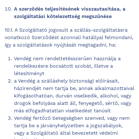
A szerződés teljesítésének visszautasítása, a
szolgáltatási kötelezettség megszűnése
10.1. A Szolgáltató jogosult a szállás-szolgáltatásra
vonatkozó Szerződést azonnali hatállyal felmondani,
így a szolgáltatások nyújtását megtagadni, ha:
Vendég nem rendeltetésszerűen használja a
rendelkezésre bocsátott szobát, illetve a
létesítményt
a Vendég a szálláshely biztonsági előírásait,
házirendjét nem tartja be, annak alkalmazottaival
kifogásolhatóan, durván viselkedik, alkohol, vagy
drogok befolyása alatt áll, fenyegető, sértő, vagy
más elfogadhatatlan viselkedést tanúsít
Vendég fertőző betegségben szenved, vagy nem
tartja be a járványhelyzetben a jogszabályok,
vagy a Szolgáltató által bevezetett védelmi