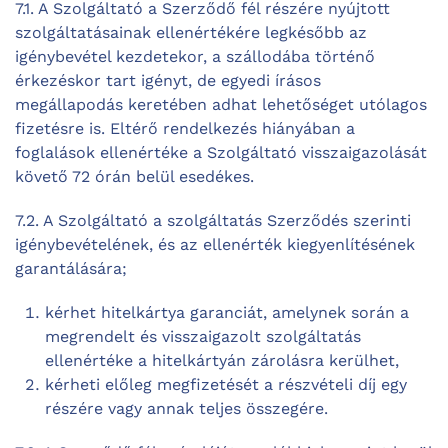
7.1. A Szolgáltató a Szerződő fél részére nyújtott
szolgáltatásainak ellenértékére legkésőbb az
igénybevétel kezdetekor, a szállodába történő
érkezéskor tart igényt, de egyedi írásos
megállapodás keretében adhat lehetőséget utólagos
fizetésre is. Eltérő rendelkezés hiányában a
foglalások ellenértéke a Szolgáltató visszaigazolását
követő 72 órán belül esedékes.
7.2. A Szolgáltató a szolgáltatás Szerződés szerinti
igénybevételének, és az ellenérték kiegyenlítésének
garantálására;
kérhet hitelkártya garanciát, amelynek során a
megrendelt és visszaigazolt szolgáltatás
ellenértéke a hitelkártyán zárolásra kerülhet,
kérheti előleg megfizetését a részvételi díj egy
részére vagy annak teljes összegére.