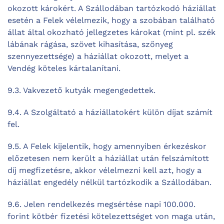
okozott károkért. A Szállodában tartózkodó háziállat
esetén a Felek vélelmezik, hogy a szobában található
állat által okozható jellegzetes károkat (mint pl. szék
lábának rágása, szövet kihasítása, szőnyeg
szennyezettsége) a háziállat okozott, melyet a
Vendég köteles kártalanítani.
9.3. Vakvezető kutyák megengedettek.
9.4. A Szolgáltató a háziállatokért külön díjat számít
fel.
9.5. A Felek kijelentik, hogy amennyiben érkezéskor
előzetesen nem került a háziállat után felszámított
díj megfizetésre, akkor vélelmezni kell azt, hogy a
háziállat engedély nélkül tartózkodik a Szállodában.
9.6. Jelen rendelkezés megsértése napi 100.000.
forint kötbér fizetési kötelezettséget von maga után,