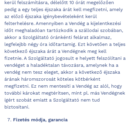
kerül felszámításra, délelőtt 10 órát megelőzően
pedig a egy teljes éjszaka árát kell megfizetni, amely
az előző éjszaka igénybevételeként kerül
felterhelésre. Amennyiben a Vendég a kijelentkezési
időt meghaladóan tartózkodik a szállodai szobában,
akkor a Szolgáltató óránkénti felárat alkalmaz,
legfelejbb négy óra időtartamig. Ezt követően a teljes
következő éjszaka árát a Vendégnek meg kell
fizetnie. A Szolgáltató jogosult e helyett felszólítani a
vendéget a haladéktalan távozásra, amelynek ha a
vendég nem tesz eleget, akkor a következő éjszaka
árának háromszorosát köteles kötbérként
megfizetni. Ez nem mentesíti a Vendég az alól, hogy
további károkat megtérítsen, mint pl. más Vendégnek
ígért szobát emiatt a Szolgáltató nem tud
biztosítani.
Fizetés módja, garancia