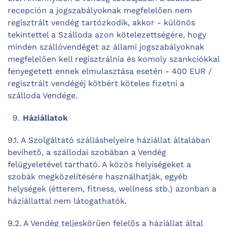
recepción a jogszabályoknak megfelelően nem
regisztrált vendég tartózkodik, akkor - különös
tekintettel a Szálloda azon kötelezettségére, hogy
minden szállóvendéget az állami jogszabályoknak
megfelelően kell regisztrálnia és komoly szankciókkal
fenyegetett ennek elmulasztása esetén - 400 EUR /
regisztrált vendégéj kötbért köteles fizetni a
szálloda Vendége.
Háziállatok
9.1. A Szolgáltató szálláshelyeire háziállat általában
bevihető, a szállodai szobában a Vendég
felügyeletével tartható. A közös helyiségeket a
szobák megközelítésére használhatják, egyéb
helységek (étterem, fitness, wellness stb.) azonban a
háziállattal nem látogathatók.
9.2. A Vendég teljeskörűen felelős a háziállat által