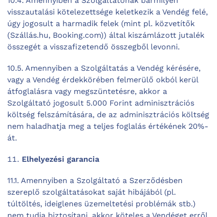
10.4. Amennyiben a Szolgáltatónak bármilyen
visszautalási kötelezettsége keletkezik a Vendég felé,
úgy jogosult a harmadik felek (mint pl. közvetítők
(Szállás.hu, Booking.com)) által kiszámlázott jutalék
összegét a visszafizetendő összegből levonni.
10.5. Amennyiben a Szolgáltatás a Vendég kérésére,
vagy a Vendég érdekkörében felmerülő okból kerül
átfoglalásra vagy megszüntetésre, akkor a
Szolgáltató jogosult 5.000 Forint adminisztrációs
költség felszámítására, de az adminisztrációs költség
nem haladhatja meg a teljes foglalás értékének 20%-
át.
Elhelyezési garancia
11.1. Amennyiben a Szolgáltató a Szerződésben
szereplő szolgáltatásokat saját hibájából (pl.
túltöltés, ideiglenes üzemeltetési problémák stb.)
nem tudja biztosítani, akkor köteles a Vendéget erről