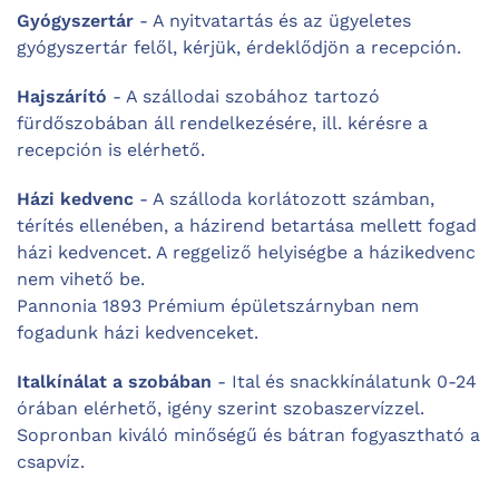
Gyógyszertár
- A nyitvatartás és az ügyeletes
gyógyszertár felől, kérjük, érdeklődjön a recepción.
Hajszárító
- A szállodai szobához tartozó
fürdőszobában áll rendelkezésére, ill. kérésre a
recepción is elérhető.
Házi kedvenc
- A szálloda korlátozott számban,
térítés ellenében, a házirend betartása mellett fogad
házi kedvencet. A reggeliző helyiségbe a házikedvenc
nem vihető be.
Pannonia 1893 Prémium épületszárnyban nem
fogadunk házi kedvenceket.
Italkínálat a szobában
- Ital és snackkínálatunk 0-24
órában elérhető, igény szerint szobaszervízzel.
Sopronban kiváló minőségű és bátran fogyasztható a
csapvíz.