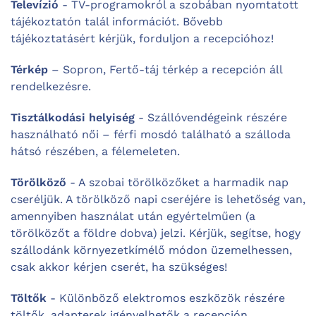
Televízió
- TV-programokról a szobában nyomtatott
tájékoztatón talál információt. Bővebb
tájékoztatásért kérjük, forduljon a recepcióhoz!
Térkép
– Sopron, Fertő-táj térkép a recepción áll
rendelkezésre.
Tisztálkodási helyiség
- Szállóvendégeink részére
használható női – férfi mosdó található a szálloda
hátsó részében, a félemeleten.
Törölköző
- A szobai törölközőket a harmadik nap
cseréljük. A törölköző napi cseréjére is lehetőség van,
amennyiben használat után egyértelműen (a
törölközőt a földre dobva) jelzi. Kérjük, segítse, hogy
szállodánk környezetkímélő módon üzemelhessen,
csak akkor kérjen cserét, ha szükséges!
Töltők
- Különböző elektromos eszközök részére
töltők, adapterek igényelhetők a recepción.