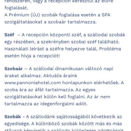
rendszeren, vagy a recepción keresztül az előre
foglalását.
A Prémium (ÚJ) szobák foglalása esetén a SPA
szolgáltatásokat a szobaár tartalmazza.
Széf
– A recepción központi széf, a szállodai szobák
egy részében, a szekrényben szobai széf található.
Használati leírást a széfre helyezve talál. Probléma
esetén hívja a recepciót!
Szobaár
– A szállodai dinamikusan változó napi
árakat alkalmaz. Aktuális áraink
www.pannoniahotel.com honlapunkon elérhetőek. A
szoba ára az áfát tartalmazza. Az egyes
szolgáltatásokat külön kell foglalni. Az ár nem
tartalmazza az idegenforgalmi adót.
Szobák
- A szállodánk sajátosságából következik az
egyedisége. A különböző szobák között más és más
stílusok képviselik a szálloda különleges adottságait.