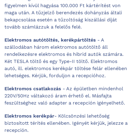
figyelmen kívül hagyása 100.000 Ft kártérítést von
maga után. A tűzjelző berendezés dohányzás általi
bekapcsolása esetén a tűzoltóság kiszállási díját
tovább számlázzuk a felelős felé.
Elektromos autótöltés, kerékpártöltés
- A
szállodában három elektromos autótöltő áll
rendelkezésre elektromos és hibrid autók számára.
Két TESLA töltő és egy Type-II töltő. Elektromos
autó, ill. elektromos kerékpár töltése felár ellenében
lehetséges. Kérjük, forduljon a recepcióhoz.
Elektromos csatlakozás
- Az épületben mindenhol
220V/50Hz váltakozó áram érhető el. Másfajta
feszültséghez való adapter a recepción igényelhető.
Elektromos kerékpár
- Kölcsönzési lehetőség
biztosított térítés ellenében. Igényét kérjük, jelezze a
recepción.