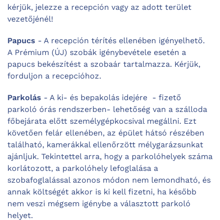
kérjük, jelezze a recepción vagy az adott terület
vezetőjénél!
Papucs
- A recepción térítés ellenében igényelhető.
A Prémium (ÚJ) szobák igénybevétele esetén a
papucs bekészítést a szobaár tartalmazza. Kérjük,
forduljon a recepcióhoz.
Parkolás
- A ki- és bepakolás idejére - fizető
parkoló órás rendszerben- lehetőség van a szálloda
főbejárata előtt személygépkocsival megállni. Ezt
követően felár ellenében, az épület hátsó részében
található, kamerákkal ellenőrzött mélygarázsunkat
ajánljuk. Tekintettel arra, hogy a parkolóhelyek száma
korlátozott, a parkolóhely lefoglalása a
szobafoglalással azonos módon nem lemondható, és
annak költségét akkor is ki kell fizetni, ha később
nem veszi mégsem igénybe a választott parkoló
helyet.