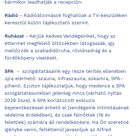
bármikor leadhatják a recepción.
Rádió
- Rádióállomások foghatóak a TV-készüléken
keresztül külön tájékoztató szerint.
Ruházat
- Kérjük kedves Vendégeinket, hogy az
éttermet megfelelő öltözékben látogassák, így
mellőzzék a szabadidőruha, rövidnadrág és a
fürdőköpeny viselését.
SPA
- szolgáltatásaink egy része térítés ellenében
újra elérhető: szauna, infraszauna, sókamra, SPA-
pihenő. Ezúton tájékoztatjuk, hogy medence a SPA
szolgáltatásunkban jelenleg nincs (várható nyitás
2026 ősze).
A SPA korlátozott exkluzív
bejelentkezéssel érhető el (vendégeink intimitásának
védelme érdekében),
és
csak felnőttek (16 év
felettiek
) számára áll rendelkezésre. Ha Ön szeretné
igénybe venni, feltétlenül javasoljuk az Alfred