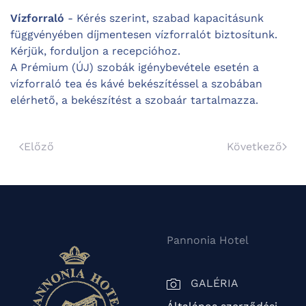
Vízforraló
- Kérés szerint, szabad kapacitásunk
függvényében díjmentesen vízforralót biztosítunk.
Kérjük, forduljon a recepcióhoz.
A Prémium (ÚJ) szobák igénybevétele esetén a
vízforraló tea és kávé bekészítéssel a szobában
elérhető, a bekészítést a szobaár tartalmazza.
Előző
Következő
Pannonia Hotel
GALÉRIA