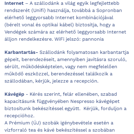
Internet
– A szállodánk a világ egyik legfejlettebb
rendszerét (Unifi) használja, továbbá a Sopronban
elérhető leggyorsabb Internet kombinációjával
(bérelt vonal és optikai kábel) biztosítja, hogy a
Vendégek számára az elérhető leggyorsabb Internet
álljon rendelkezésre. WiFi jelszó: pannonia
Karbantartás-
Szállodánk folyamatosan karbantartja
gépeit, berendezéseit, amennyiben javításra szoruló,
sérült, működésképtelen, vagy nem megfelelően
működő eszközzel, berendezéssel találkozik a
szállodában, kérjük, jelezze a recepción.
Kávégép
- Kérés szerint, felár ellenében, szabad
kapacitásunk függvényében Nespresso kávégépet
biztosítunk bekészítéssel együtt. Kérjük, forduljon a
recepcióhoz.
A Prémium (ÚJ) szobák igénybevétele esetén a
vízforraló tea és kávé bekészítéssel a szobában