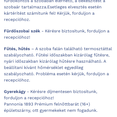
fürdőköntös a szobában elérhető, a bekészítést a
szobaár tartalmazza.
Esetleges elvesztés esetén
kártérítést számítunk fel! Kérjük, forduljon a
recepcióhoz.
Fürdőszobai szék
- Kérésre biztosítunk, forduljon a
recepcióhoz!
Fűtés, hűtés
– A szoba falán található termosztáttal
szabályozható. Fűtési időszakban kizárólag fűtésre,
nyári időszakban kizárólag hűtésre használható. A
beállítani kívánt hőmérséklet egyedileg
szabályozható. Probléma esetén kérjük, forduljon a
recepcióhoz.
Gyerekágy
- Kérésre díjmentesen biztosítunk,
forduljon a recepcióhoz!
Pannonia 1893 Prémium felnőttbarát (16+)
épületszárny, ott gyermekeket nem fogadunk.