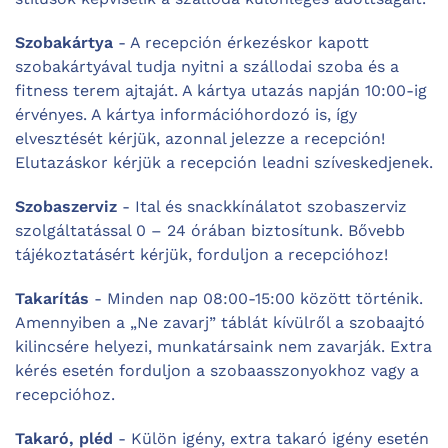
Szobakártya
- A recepción érkezéskor kapott
szobakártyával tudja nyitni a szállodai szoba és a
fitness terem ajtaját. A kártya utazás napján 10:00-ig
érvényes. A kártya információhordozó is, így
elvesztését kérjük, azonnal jelezze a recepción!
Elutazáskor kérjük a recepción leadni szíveskedjenek.
Szobaszerviz
- Ital és snackkínálatot szobaszerviz
szolgáltatással 0 – 24 órában biztosítunk. Bővebb
tájékoztatásért kérjük, forduljon a recepcióhoz!
Takarítás
- Minden nap 08:00-15:00 között történik.
Amennyiben a „Ne zavarj” táblát kívülről a szobaajtó
kilincsére helyezi, munkatársaink nem zavarják. Extra
kérés esetén forduljon a szobaasszonyokhoz vagy a
recepcióhoz.
Takaró, pléd
- Külön igény, extra takaró igény esetén