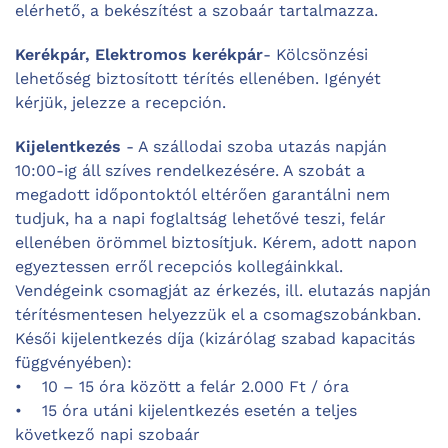
elérhető, a bekészítést a szobaár tartalmazza.
Kerékpár, Elektromos kerékpár
- Kölcsönzési
lehetőség biztosított térítés ellenében. Igényét
kérjük, jelezze a recepción.
Kijelentkezés
- A szállodai szoba utazás napján
10:00-ig áll szíves rendelkezésére. A szobát a
megadott időpontoktól eltérően garantálni nem
tudjuk, ha a napi foglaltság lehetővé teszi, felár
ellenében örömmel biztosítjuk. Kérem, adott napon
egyeztessen erről recepciós kollegáinkkal.
Vendégeink csomagját az érkezés, ill. elutazás napján
térítésmentesen helyezzük el a csomagszobánkban.
Késői kijelentkezés díja (kizárólag szabad kapacitás
függvényében):
• 10 – 15 óra között a felár 2.000 Ft / óra
• 15 óra utáni kijelentkezés esetén a teljes
következő napi szobaár