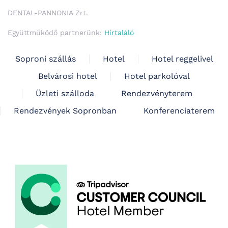
DENTAL-PANNONIA Zrt.
Együttműködő partnerünk:
Hírtaláló
Soproni szállás
Hotel
Hotel reggelivel
Belvárosi hotel
Hotel parkolóval
Üzleti szálloda
Rendezvényterem
Rendezvények Sopronban
Konferenciaterem