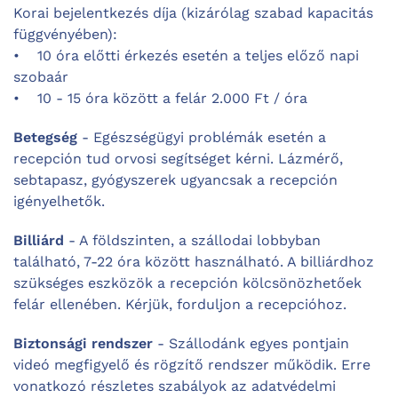
Korai bejelentkezés díja (kizárólag szabad kapacitás
függvényében):
• 10 óra előtti érkezés esetén a teljes előző napi
szobaár
• 10 - 15 óra között a felár 2.000 Ft / óra
Betegség
- Egészségügyi problémák esetén a
recepción tud orvosi segítséget kérni. Lázmérő,
sebtapasz, gyógyszerek ugyancsak a recepción
igényelhetők.
Billiárd
- A földszinten, a szállodai lobbyban
található, 7-22 óra között használható. A billiárdhoz
szükséges eszközök a recepción kölcsönözhetőek
felár ellenében. Kérjük, forduljon a recepcióhoz.
Biztonsági rendszer
- Szállodánk egyes pontjain
videó megfigyelő és rögzítő rendszer működik. Erre
vonatkozó részletes szabályok az adatvédelmi