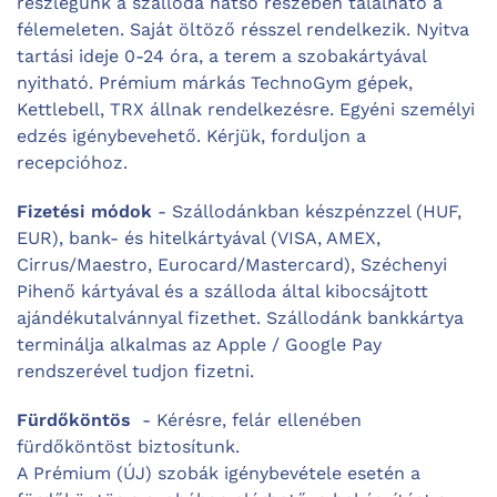
részlegünk a szálloda hátsó részében található a
félemeleten. Saját öltöző résszel rendelkezik. Nyitva
tartási ideje 0-24 óra, a terem a szobakártyával
nyitható. Prémium márkás TechnoGym gépek,
Kettlebell, TRX állnak rendelkezésre. Egyéni személyi
edzés igénybevehető. Kérjük, forduljon a
recepcióhoz.
Fizetési módok
- Szállodánkban készpénzzel (HUF,
EUR), bank- és hitelkártyával (VISA, AMEX,
Cirrus/Maestro, Eurocard/Mastercard), Széchenyi
Pihenő kártyával és a szálloda által kibocsájtott
ajándékutalvánnyal fizethet. Szállodánk bankkártya
terminálja alkalmas az Apple / Google Pay
rendszerével tudjon fizetni.
Fürdőköntös
- Kérésre, felár ellenében
fürdőköntöst biztosítunk.
A Prémium (ÚJ) szobák igénybevétele esetén a