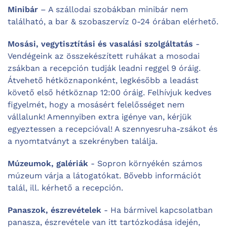
Minibár
– A szállodai szobákban minibár nem
található, a bar & szobaszervíz 0-24 órában elérhető.
Mosási, vegytisztítási és vasalási szolgáltatás
-
Vendégeink az összekészített ruhákat a mosodai
zsákban a recepción tudják leadni reggel 9 óráig.
Átvehető hétköznaponként, legkésőbb a leadást
követő első hétköznap 12:00 óráig. Felhívjuk kedves
figyelmét, hogy a mosásért felelősséget nem
vállalunk! Amennyiben extra igénye van, kérjük
egyeztessen a recepcióval! A szennyesruha-zsákot és
a nyomtatványt a szekrényben találja.
Múzeumok, galériák
- Sopron környékén számos
múzeum várja a látogatókat. Bővebb információt
talál, ill. kérhető a recepción.
Panaszok, észrevételek
- Ha bármivel kapcsolatban
panasza, észrevétele van itt tartózkodása idején,