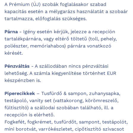
A Prémium (ÚJ) szobák foglalásakor szabad
kapacitás esetén a mélygarázs használatát a szobaár
tartalmazza, előfoglalás szükséges.
Párna
- Igény esetén kérjük, jelezze a recepción
tartalékpárnára, vagy eltérő töltetű (toll, pehely,
poliészter, memóriahabos) párnára vonatkozó
kérését.
Pénzváltás
- A szállodában nincs pénzváltási
lehetőség. A számla kiegyenlítése történhet EUR
készpénzben is.
Piperecikkek
– Tusfürdő & sampon, zuhanysapka,
testápoló, vanity set (vattakorong, körömreszelő,
fültisztító) a szállodai szobában található, ill. a
recepción is elérhető.
Fogkefét, fogkrémet, tusfürdőt, sampont, testápolót,
mini borotvát, varrókészletet, cipőtisztító szivacsot