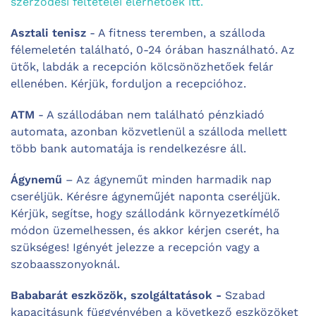
szerződési feltételei elérhetőek itt.
Asztali tenisz
- A fitness teremben, a szálloda
félemeletén található, 0-24 órában használható. Az
ütők, labdák a recepción kölcsönözhetőek felár
ellenében. Kérjük, forduljon a recepcióhoz.
ATM
- A szállodában nem található pénzkiadó
automata, azonban közvetlenül a szálloda mellett
több bank automatája is rendelkezésre áll.
Ágynemű
– Az ágyneműt minden harmadik nap
cseréljük. Kérésre ágyneműjét naponta cseréljük.
Kérjük, segítse, hogy szállodánk környezetkímélő
módon üzemelhessen, és akkor kérjen cserét, ha
szükséges! Igényét jelezze a recepción vagy a
szobaasszonyoknál.
Bababarát eszközök, szolgáltatások -
Szabad
kapacitásunk függvényében a következő eszközöket