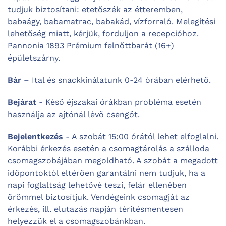
tudjuk biztosítani: etetőszék az étteremben,
babaágy, babamatrac, babakád, vízforraló. Melegítési
lehetőség miatt, kérjük, forduljon a recepcióhoz.
Pannonia 1893 Prémium felnőttbarát (16+)
épületszárny.
Bár
– Ital és snackkínálatunk 0-24 órában elérhető.
Bejárat
- Késő éjszakai órákban probléma esetén
használja az ajtónál lévő csengőt.
Bejelentkezés
- A szobát 15:00 órától lehet elfoglalni.
Korábbi érkezés esetén a csomagtárolás a szálloda
csomagszobájában megoldható. A szobát a megadott
időpontoktól eltérően garantálni nem tudjuk, ha a
napi foglaltság lehetővé teszi, felár ellenében
örömmel biztosítjuk. Vendégeink csomagját az
érkezés, ill. elutazás napján térítésmentesen
helyezzük el a csomagszobánkban.